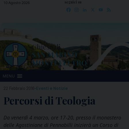
seguici su
Skip
10 Agosto 2026
Facebook
Instagram
LinkedIn
X
YouTube
Feed
to
content
MENU
-
22 Febbraio 2016
Eventi e Notizie
Percorsi di Teologia
Da venerdì 4 marzo, ore 17-20, presso il monastero
delle Agostiniane di Pennabilli inizierà un Corso di