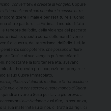
 vicino. Convertitevi e credete al Vangelo.
Oppure
e di demoni non si può cacciare in nessun altro
 sconfiggere il male e per restituire all’uomo
nna ai tre pastorelli a Fatima. Il mondo rifiuta
le tenebre dell’odio, della violenza del peccato
questo rischio, questa corsa dell’umanità verso
nti di guerra, dal terrorismo, dall’odio. Lei, la
e penitenza sono potenze, che possono influire
Signore Gesù e al suo vangelo può cambiare il
relli, nonostante la loro tenera età, avevano
 dominata da questa preoccupazione: pregare e
ndo al suo Cuore Immacolato.
ia significa avvicinarci, mediante l’intercessione
 Di più: vuol dire consacrare questo mondo al Cuore
 quindi arrivare a Gesù per la via più breve, al
consacrarsi alla Madonna
vuol dire, in sostanza,
a sua maternità su di noi: ci tratta da figli, ci