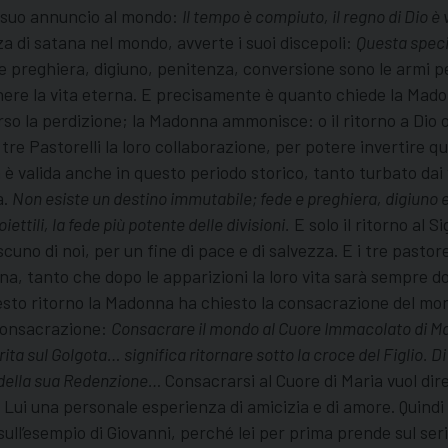
il suo annuncio al mondo:
Il tempo è compiuto, il regno di Dio è
nza di satana nel mondo, avverte i suoi discepoli:
Questa speci
preghiera, digiuno, penitenza, conversione sono le armi per
ttenere la vita eterna. E precisamente è quanto chiede la Mado
o la perdizione; la Madonna ammonisce: o il ritorno a Dio o 
i tre Pastorelli la loro collaborazione, per potere invertire 
 è valida anche in questo periodo storico, tanto turbato dai ve
a.
Non esiste un destino immutabile; fede e preghiera, digiuno 
oiettili, la fede più potente delle divisioni.
E solo il ritorno al 
scuno di noi, per un fine di pace e di salvezza. E i tre pasto
na, tanto che dopo le apparizioni la loro vita sarà sempre
uesto ritorno la Madonna ha chiesto la consacrazione del mo
 consacrazione:
Consacrare il mondo al Cuore Immacolato di Mar
rita sul Golgota… significa ritornare sotto la croce del Figlio.
sa della sua Redenzione…
Consacrarsi al Cuore di Maria vuol dire
n Lui una personale esperienza di amicizia e di amore. Quindi
ll’esempio di Giovanni, perché lei per prima prende sul serio l