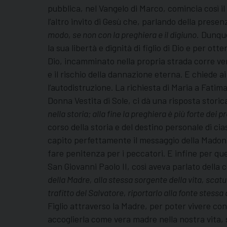
pubblica, nel Vangelo di Marco, comincia così 
l’altro invito di Gesù che, parlando della prese
modo, se non con la preghiera e il digiuno.
Dunque 
la sua libertà e dignità di figlio di Dio e per o
Dio, incamminato nella propria strada corre vers
e il rischio della dannazione eterna. E chiede a
l’autodistruzione. La richiesta di Maria a Fatima
Donna Vestita di Sole, ci dà una risposta storic
nella storia; alla fine la preghiera è più forte dei pr
corso della storia e del destino personale di cia
capito perfettamente il messaggio della Madon
fare penitenza per i peccatori. E infine per q
San Giovanni Paolo II, così aveva parlato della
della Madre, alla stessa sorgente della vita, scatu
trafitto del Salvatore, riportarlo alla fonte stes
Figlio attraverso la Madre, per poter vivere co
accoglierla come vera madre nella nostra vita, su