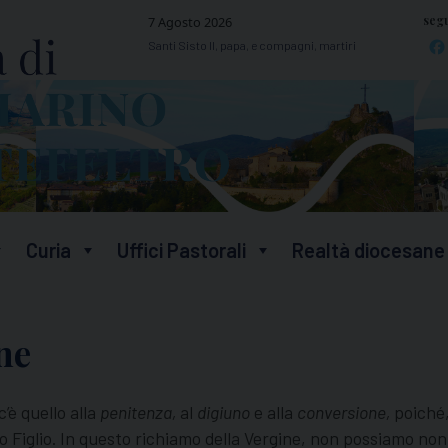
segu
7 Agosto 2026
Santi Sisto II, papa, e compagni, martiri
Curia
Uffici Pastorali
Realtà diocesane
ne
’è quello alla
penitenza,
al
digiuno
e alla
conversione,
poiché
o Figlio. In questo richiamo della Vergine, non possiamo non c