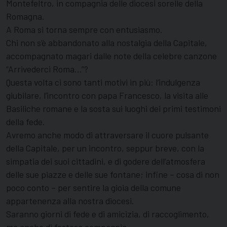
Montefeltro, in compagnia delle diocesi sorelle della
Romagna.
A Roma si torna sempre con entusiasmo.
Chi non s’è abbandonato alla nostalgia della Capitale,
accompagnato magari dalle note della celebre canzone
“Arrivederci Roma…”?
Questa volta ci sono tanti motivi in più: l’indulgenza
giubilare, l’incontro con papa Francesco, la visita alle
Basiliche romane e la sosta sui luoghi dei primi testimoni
della fede.
Avremo anche modo di attraversare il cuore pulsante
della Capitale, per un incontro, seppur breve, con la
simpatia dei suoi cittadini, e di godere dell’atmosfera
delle sue piazze e delle sue fontane; infine – cosa di non
poco conto – per sentire la gioia della comune
appartenenza alla nostra diocesi.
Saranno giorni di fede e di amicizia, di raccoglimento,
ma anche di festosa compagnia.