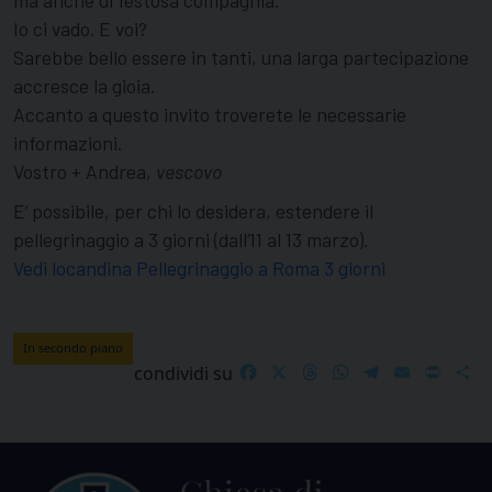
Io ci vado. E voi?
Sarebbe bello essere in tanti, una larga partecipazione
accresce la gioia.
Accanto a questo invito troverete le necessarie
informazioni.
Vostro + Andrea,
vescovo
E’ possibile, per chi lo desidera, estendere il
pellegrinaggio a 3 giorni (dall’11 al 13 marzo).
Vedi locandina Pellegrinaggio a Roma 3 giorni
In secondo piano
Facebook
X
Threads
WhatsApp
Telegram
Email
Print
S
condividi su