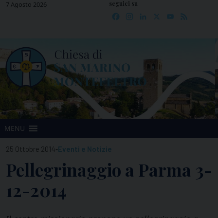
seguici su
Skip
7 Agosto 2026
Facebook
Instagram
LinkedIn
X
YouTube
Feed
to
content
MENU
-
25 Ottobre 2014
Eventi e Notizie
Pellegrinaggio a Parma 3-
12-2014