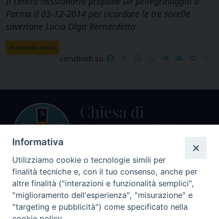
Il centro missionario propone un pellegrinaggio a
Parma il 03-12-2014 per ricordare le tre sorelle
saveriane Lucia Olga Bernardetta
In secondo piano
Facebook
X
Threads
WhatsApp
Telegram
Email
Print
S
condividi su
Informativa
Utilizziamo cookie o tecnologie simili per
finalità tecniche e, con il tuo consenso, anche per
Centralino Curia Vescovile
altre finalità ("interazioni e funzionalità semplici",
0541 913711
"miglioramento dell'esperienza", "misurazione" e
"targeting e pubblicità") come specificato nella
Indirizzo
cookie policy.