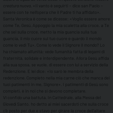
creatura nuova
. «Il vanto è seguirti – dice san Paolo –
essere con te nell’opera che il Padre ti ha affidato».
Santa Veronica è come se dicesse: «Voglio essere amore
come Te, Gesù. Appoggio la mia scaletta alla croce, a Te
che sei sulla croce, metto la mia guancia sulla tua
guancia, il mio cuore sul tuo cuore e guardo il mondo
come lo vedi Tu». Come lo vede il Signore il mondo? Lo
ha chiamato all’unità; vede l’umanità fatta di legami di
fraternità, solidale e interdipendente. Allora Gesù affida
alla sua sposa, se vuole, di essere con lui a servizio della
Redenzione. E lei dice: «Io sarò le membra della
redenzione. Completo nella mia carne ciò che manca dei
tuoi patimenti in me, Signore». I patimenti di Gesù sono
completi, è in noi che si devono completare.
Vi confido una battuta. In Cattedrale, alla Messa del
Giovedì Santo, ho detto ai miei sacerdoti che sulla croce
c’è posto per due e stavo per girare la croce dell’altare