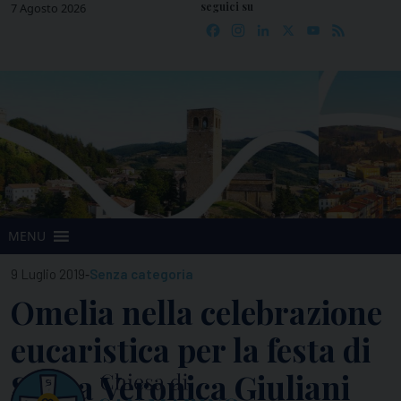
seguici su
Skip
7 Agosto 2026
Facebook
Instagram
LinkedIn
X
YouTube
Feed
to
content
MENU
-
9 Luglio 2019
Senza categoria
Omelia nella celebrazione
eucaristica per la festa di
Santa Veronica Giuliani