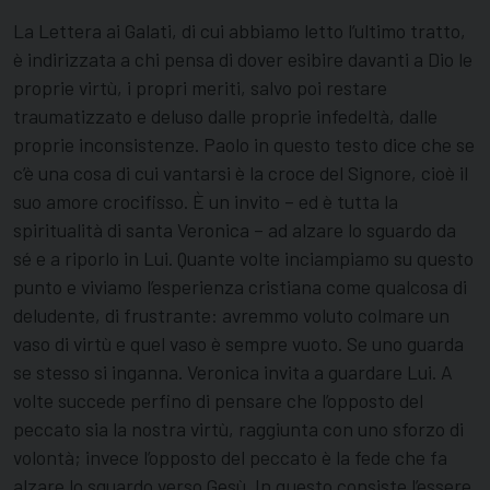
La Lettera ai Galati, di cui abbiamo letto l’ultimo tratto,
è indirizzata a chi pensa di dover esibire davanti a Dio le
proprie virtù, i propri meriti, salvo poi restare
traumatizzato e deluso dalle proprie infedeltà, dalle
proprie inconsistenze. Paolo in questo testo dice che se
c’è una cosa di cui vantarsi è la croce del Signore, cioè il
suo amore crocifisso. È un invito – ed è tutta la
spiritualità di santa Veronica – ad alzare lo sguardo da
sé e a riporlo in Lui. Quante volte inciampiamo su questo
punto e viviamo l’esperienza cristiana come qualcosa di
deludente, di frustrante: avremmo voluto colmare un
vaso di virtù e quel vaso è sempre vuoto. Se uno guarda
se stesso si inganna. Veronica invita a guardare Lui. A
volte succede perfino di pensare che l’opposto del
peccato sia la nostra virtù, raggiunta con uno sforzo di
volontà; invece l’opposto del peccato è la fede che fa
alzare lo sguardo verso Gesù. In questo consiste l’essere