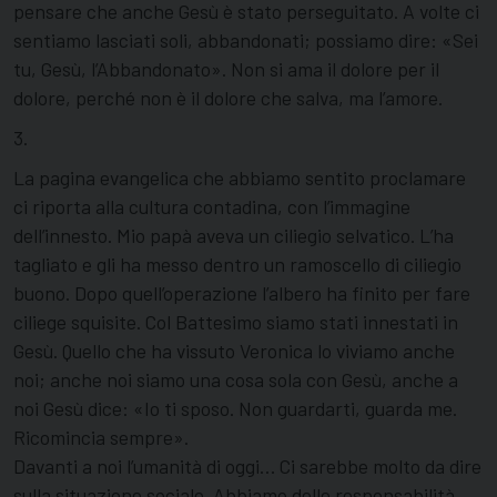
pensare che anche Gesù è stato perseguitato. A volte ci
sentiamo lasciati soli, abbandonati; possiamo dire: «Sei
tu, Gesù, l’Abbandonato». Non si ama il dolore per il
dolore, perché non è il dolore che salva, ma l’amore.
3.
La pagina evangelica che abbiamo sentito proclamare
ci riporta alla cultura contadina, con l’immagine
dell’innesto. Mio papà aveva un ciliegio selvatico. L’ha
tagliato e gli ha messo dentro un ramoscello di ciliegio
buono. Dopo quell’operazione l’albero ha finito per fare
ciliege squisite. Col Battesimo siamo stati innestati in
Gesù. Quello che ha vissuto Veronica lo viviamo anche
noi; anche noi siamo una cosa sola con Gesù, anche a
noi Gesù dice: «Io ti sposo. Non guardarti, guarda me.
Ricomincia sempre».
Davanti a noi l’umanità di oggi… Ci sarebbe molto da dire
sulla situazione sociale. Abbiamo delle responsabilità.