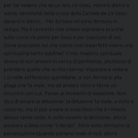
per far vedere che da un lato c’è Gesù, mentre dietro è
vuota, senonché nella croce della Cattedrale c’è Gesù
davanti e dietro… Per fortuna mi sono fermato in
tempo. Ma il concetto che volevo esprimere era che
sulla croce c’è posto per Gesù e per ciascuno di noi.
Come possiamo noi che siamo così imperfetti vivere una
spiritualità tanto sublime? Il mio maestro spirituale
diceva di non andare in cerca di penitenze, piuttosto di
prendere quelle che la vita riserva; imparare a vedere
Lui nelle sofferenze quotidiane, a non fermarsi alla
piaga che fa male, ma ad andare oltre e farne un
incontro con Lui. Penso ai momenti di delusione. Non
dico di amare la delusione; la delusione fa male, a volte è
cocente, ma si può amare in essa Gesù che è rimasto
deluso tante volte. A volte viviamo la derisione; allora
pensare a Gesù come “il deriso”. Altre volte sentiamo la
persecuzione (quando parlano male di noi), allora