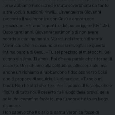
forse abbiamo rimosso ed è stata soverchiata da tante
altre voci, situazioni, rinvii… L’evangelista Giovanni
racconta il suo incontro con Gesù e annota con
precisione: «Erano le quattro del pomeriggio» (Gv 1,39).
Dopo tanti anni, Giovanni testimonia di non avere
scordato quel momento. Vorrei, nel ricordo di santa
Veronica, che in ciascuno di noi si risvegliasse questa
intima parola di Gesù: «Tu sei prezioso ai miei occhi. Sei
degno di stima. Ti amo». Poi c’è una parola che ritorna: il
deserto. Un richiamo alla solitudine, all’essenziale, ma
anche un richiamo all’abbandono fiducioso verso Colui
che ti propone di seguirlo. L’anima dice: «Tu solo mi
basti. Non ho altri che Te». Per il popolo di Israele, che è
figura di tutti noi, il deserto fu il luogo della prova, della
sete, del cammino forzato, ma fu soprattutto un luogo
di amore.
Non sapevo che il diario di santa Veronica fosse di