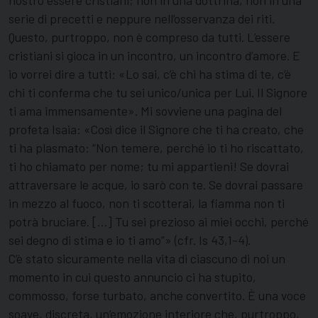
nostro essere cristiani; non in una dottrina, non in una
serie di precetti e neppure nell’osservanza dei riti.
Questo, purtroppo, non è compreso da tutti. L’essere
cristiani si gioca in un incontro, un incontro d’amore. E
io vorrei dire a tutti: «Lo sai, c’è chi ha stima di te, c’è
chi ti conferma che tu sei unico/unica per Lui. Il Signore
ti ama immensamente». Mi sovviene una pagina del
profeta Isaia: «Così dice il Signore che ti ha creato, che
ti ha plasmato: “Non temere, perché io ti ho riscattato,
ti ho chiamato per nome; tu mi appartieni! Se dovrai
attraversare le acque, io sarò con te. Se dovrai passare
in mezzo al fuoco, non ti scotterai, la fiamma non ti
potrà bruciare. […] Tu sei prezioso ai miei occhi, perché
sei degno di stima e io ti amo”» (cfr. Is 43,1-4).
C’è stato sicuramente nella vita di ciascuno di noi un
momento in cui questo annuncio ci ha stupito,
commosso, forse turbato, anche convertito. È una voce
soave, discreta, un’emozione interiore che, purtroppo,