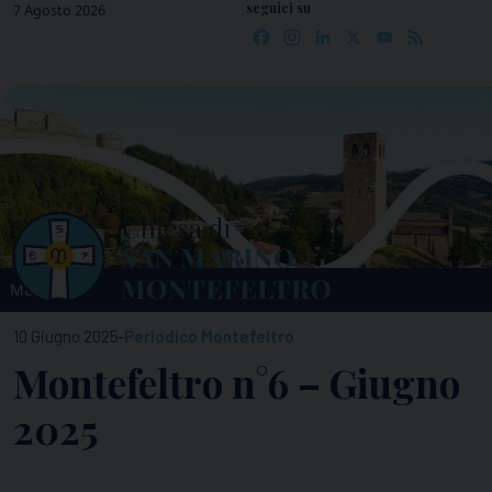
seguici su
Skip
7 Agosto 2026
Facebook
Instagram
LinkedIn
X
YouTube
Feed
to
content
MENU
-
10 Giugno 2025
Periodico Montefeltro
Montefeltro n°6 – Giugno
2025