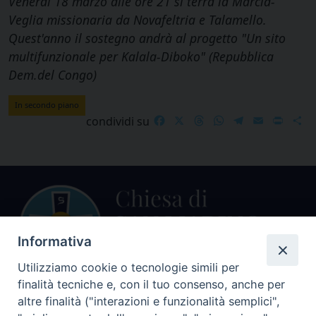
Venerdì 18 marzo alle ore 21 si terrà la Marcia-
Veglia missionaria da Novafeltria e Talamello.
Quest'anno il sostegno andrà al progetto "Un sito
multifunzionale per Kalala-Diboko" (Repubblica
Dem.del Congo)
In secondo piano
Facebook
X
Threads
WhatsApp
Telegram
Email
Print
S
condividi su
Informativa
Utilizziamo cookie o tecnologie simili per
finalità tecniche e, con il tuo consenso, anche per
Centralino Curia Vescovile
altre finalità ("interazioni e funzionalità semplici",
0541 913711