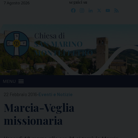
seguici su
Skip
7 Agosto 2026
Facebook
Instagram
LinkedIn
X
YouTube
Feed
to
content
MENU
-
22 Febbraio 2016
Eventi e Notizie
Marcia-Veglia
missionaria