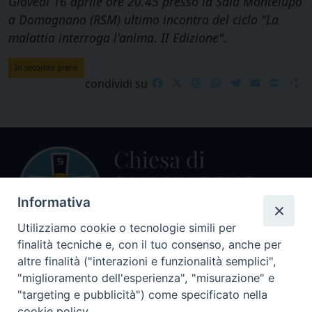
Giovedì 16 aprile ore 20.45 presso la Sala Montelupo
a Domagnano (RSM) ultimo incontro del ciclo "La
malattia interroga l'anima. II Edizione".
In secondo piano
Facebook
X
Threads
WhatsApp
Telegram
Email
Print
S
condividi su
Informativa
Utilizziamo cookie o tecnologie simili per
finalità tecniche e, con il tuo consenso, anche per
Centralino Curia Vescovile
altre finalità ("interazioni e funzionalità semplici",
0541 913711
"miglioramento dell'esperienza", "misurazione" e
"targeting e pubblicità") come specificato nella
Indirizzo
cookie policy.