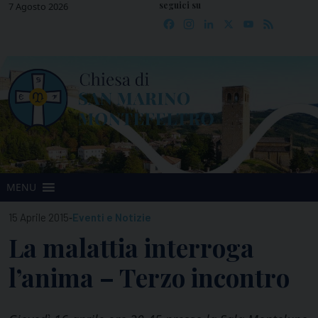
seguici su
Skip
7 Agosto 2026
Facebook
Instagram
LinkedIn
X
YouTube
Feed
to
content
MENU
-
15 Aprile 2015
Eventi e Notizie
La malattia interroga
l’anima – Terzo incontro