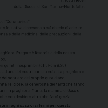
A tutti i fedeli
della Diocesi di San Marino-Montefeltro
del “Coronavirus”.
 iniziativa diocesana a cui chiedo di aderire
nza e della medicina, delle precauzioni, della
ghiera. Pregare è l’esercizio della nostra
mpo.
 gemiti inesprimibili (cfr. Rom 8,26).
ad uno dei nostri cari o a noi». La preghiera è
al sentiero del proprio quotidiano,
ità religiose, la generosità dei tanti che fanno
marsi in preghiera. Maria, la mamma di Gesù e
 che non desidera altro che farci grazia.
in ogni casa ci si fermi per questa