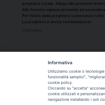
preghiera corale. Allego alla presente lettera
Alle finestre ognuno provveda ad accendere
Per l’inizio della preghiera suoneranno tutte
La preghiera è anche testimonianza!
Vi benedico
Scarica i suggerimenti per la preghiera
Scarica il comunicato della CEI
Informativa
Utilizziamo cookie o tecnologie s
funzionalità semplici", "miglior
cookie policy.
Cliccando su "accetta" acconsent
cookie utilizzati e personalizza
navigazione installando i soli co