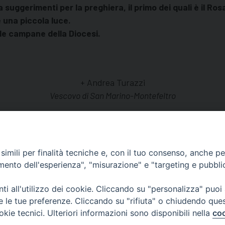
 suggerimenti per la preghiera, il primo dei quali è il Ros
 una piccola luce.
 le campane della Diocesi.
+ Andrea Turazzi
Vescovo di San Marino-Montefeltro
imili per finalità tecniche e, con il tuo consenso, anche per 
amento dell'esperienza", "misurazione" e "targeting e pubbli
i all'utilizzo dei cookie. Cliccando su "personalizza" puoi
Centralino Curia Vescovile
re le tue preferenze. Cliccando su "rifiuta" o chiudendo que
0541 913711
okie tecnici. Ulteriori informazioni sono disponibili nella
coo