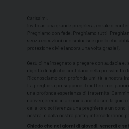
Carissimi,
invito ad una grande preghiera, corale e contemp
Preghiamo con fede. Preghiamo tutti. Preghiamo
senza eccezioni non sminuisce quello che abbiamo
protezione civile (ancora una volta grazie!).
Gesù ci ha insegnato a pregare con audacia e, s
dignità di figli che confidano nella prossimità 
Riconosciamo con profonda umiltà la nostra insuf
La preghiera presuppone il mettersi nei panni d
una profonda esperienza di fraternità. Cammin
convergeremo in un unico anelito con la guida de
della loro sofferenza una preghiera e un dono, l
nostra, è dalla nostra parte; intercederanno per
Chiedo che nei giorni di giovedì, venerdì e sa