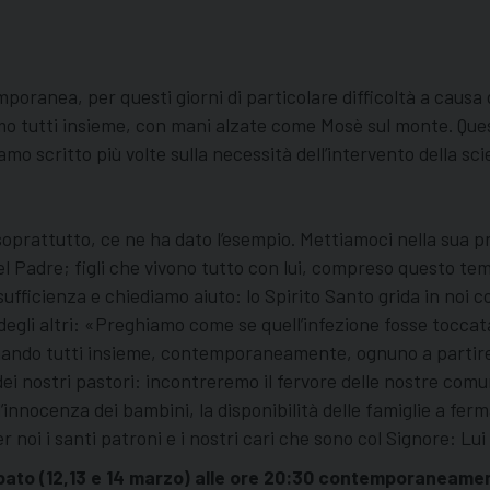
oranea, per questi giorni di particolare difficoltà a causa 
 tutti insieme, con mani alzate come Mosè sul monte. Questa
 scritto più volte sulla necessità dell’intervento della scie
oprattutto, ce ne ha dato l’esempio. Mettiamoci nella sua pre
del Padre; figli che vivono tutto con lui, compreso questo te
ficienza e chiediamo aiuto: lo Spirito Santo grida in noi con
egli altri: «Preghiamo come se quell’infezione fosse toccata 
ando tutti insieme, contemporaneamente, ognuno a partire d
i nostri pastori: incontreremo il fervore delle nostre comun
’innocenza dei bambini, la disponibilità delle famiglie a fer
 noi i santi patroni e i nostri cari che sono col Signore: Lui
bato (12,13 e 14 marzo) alle ore 20:30
contemporaneamente 