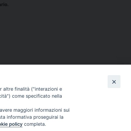
ario.
Facebook
X
Threads
WhatsApp
Telegram
Email
Print
Share
condividi su
altre finalità ("interazioni e
cità") come specificato nella
 avere maggiori informazioni sui
Seguici su
sta informativa proseguirai la
Facebook
Instagram
LinkedIn
X
YouTube
Feed
kie policy
completa.