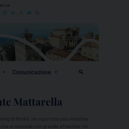
ici su
Facebook
Instagram
LinkedIn
X
YouTube
Feed
Comunicazione
te Mattarella
eting di Rimini. Ho riportato una vivissima
 che si concede con grande affabilità. Ho