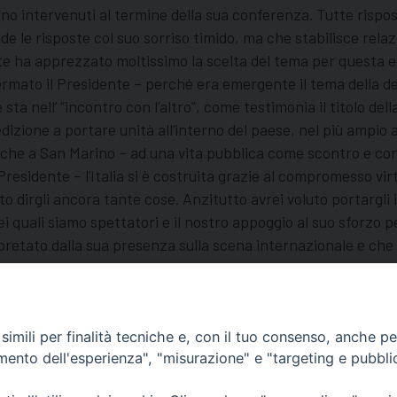
ono intervenuti al termine della sua conferenza. Tutte risp
ude le risposte col suo sorriso timido, ma che stabilisce rela
nte ha apprezzato moltissimo la scelta del tema per questa e
ffermato il Presidente – perché era emergente il tema della d
 sta nell’ “incontro con l’altro”, come testimonia il titolo d
edizione a portare unità all’interno del paese, nel più ampio
che a San Marino – ad una vita pubblica come scontro e cont
Presidente – l’Italia si è costruita grazie al compromesso vir
to dirgli ancora tante cose. Anzitutto avrei voluto portargli
 dei quali siamo spettatori e il nostro appoggio al suo sforzo 
retato dalla sua presenza sulla scena internazionale e che siam
te.
imili per finalità tecniche e, con il tuo consenso, anche per 
amento dell'esperienza", "misurazione" e "targeting e pubbli