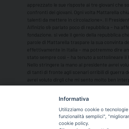
apprezzato le sue risposte ai tre giovani che s
confronti dei giovani. Ogni volta Mattarella chi
talenti da mettere in circolazione». Il Preside
All’inizio s’è parlato poco di repubblica – ha a
fondazione, si vede il genio della repubblica che
parole di Mattarella traspare la sua convinta d
effettivamente in Italia – ma potremmo dire an
stato sempre così – ha tenuto a sottolineare il 
Nello stringere la mano al presidente avrei volu
di tanti di fronte agli scenari orribili di guerra
avrei voluto dirgli che mi sento molto ben interp
essere italiani nel Montefeltro. Grazie Presiden
+ Andrea Turazzi
Informativa
Utilizziamo cookie o tecnologie s
funzionalità semplici", "miglior
cookie policy.