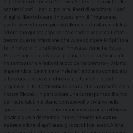
la paternità del nostro Vescovo Andrea ci sta aiutando a
sentirci liberi: liberi di parlare, liberi di ascoltare, liberi
di agire, liberi di osare. In questi anni il Programma
pastorale è stato un piccolo allenamento alla sinodalità
ed ora con questa esperienza sinodale veniamo tuffati
dentro questa riflessione che vuole spingere lo Spirito a
farci rivivere in una Chiesa rinnovata, come ha detto
Papa Francesco: «Non voglio una chiesa da Museo, che
ha tanta storia e nulla di nuovo da raccontare». Stiamo
imparando a “camminare insieme”, abbiamo cominciato
a fare qualche passo; chi è da più tempo in questi
organismi ci ha testimoniato una continua crescita della
nostra Diocesi, in particolare una corresponsabilità tra
parroci e laici, ma siamo consapevoli e viviamo nella
speranza che arriverà un tempo in cui la nostra Chiesa
locale e quella del mondo intero intonerà
un canto
nuovo
e allora si apriranno gli orecchi dei sordi. Allora,
amici, non abbiate paura, buttatevi in questo cammino