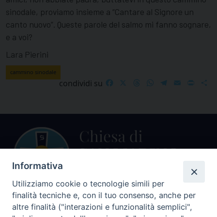
sinodale, proviamo insieme a “Cantare al Signore un
canto nuovo”. Queste parole del salmo mi fanno sognare,
e a voi?
Lara Pierini
cammino sinodale
Facebook
X
Threads
WhatsApp
Telegram
Email
Print
S
condividi su
Informativa
Utilizziamo cookie o tecnologie simili per
finalità tecniche e, con il tuo consenso, anche per
Centralino Curia Vescovile
altre finalità ("interazioni e funzionalità semplici",
0541 913711