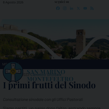
seguici su
Skip
8 Agosto 2026
Facebook
Instagram
LinkedIn
X
YouTube
Feed
to
content
MENU
-
10 Febbraio 2022
Cammino Sinodale
I primi frutti del Sinodo
Consultazione sinodale con gli Uffici Pastorali
Siamo partiti, un passo dopo l’altro, entrando sempre