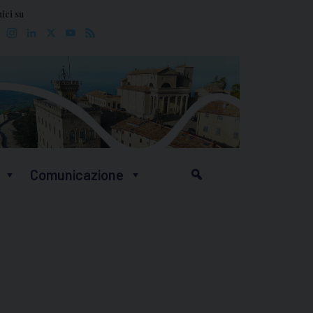
ici su
Facebook
Instagram
LinkedIn
X
YouTube
Feed
Comunicazione