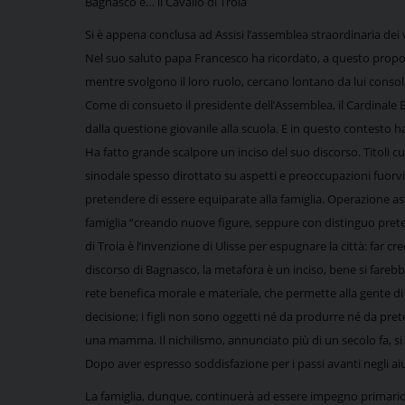
Bagnasco e… il Cavallo di Troia
Si è appena conclusa ad Assisi l’assemblea straordinaria dei 
Nel suo saluto papa Francesco ha ricordato, a questo proposit
mentre svolgono il loro ruolo, cercano lontano da lui consol
Come di consueto il presidente dell’Assemblea, il Cardinale Bag
dalla questione giovanile alla scuola. E in questo contesto 
Ha fatto grande scalpore un inciso del suo discorso. Titoli 
sinodale spesso dirottato su aspetti e preoccupazioni fuorvi
pretendere di essere equiparate alla famiglia. Operazione astu
famiglia “creando nuove figure, seppure con distinguo pretes
di Troia è l’invenzione di Ulisse per espugnare la città: far cr
discorso di Bagnasco, la metafora è un inciso, bene si farebb
rete benefica morale e materiale, che permette alla gente di 
decisione; i figli non sono oggetti né da produrre né da pret
una mamma. Il nichilismo, annunciato più di un secolo fa, si 
Dopo aver espresso soddisfazione per i passi avanti negli aiuti a
La famiglia, dunque, continuerà ad essere impegno primario