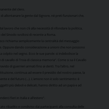
manente del clero.
i allontanare la gente dal Signore, né preti funzionari che,
l lavoro che non c’è alla necessità di rifondare la politica,
o del Sinodo svoltosi di recente a Roma.
nasco richiama semplicemente la centralità del messaggio
nziale. Oppure dando considerazione a unioni che non possono
 colpito nel segno. Ecco le sue parole: si indebolisce la
 cavallo di Troia di classica memoria”. Come si sa il Cavallo
vido di guerrieri armati fino ai denti. Tra l’altro, nel
ituzione, continua ad essere il presidio del nostro paese, la
esente e del futuro (…). L’amore non è solo sentimento: è
ggetti più deboli e delicati, hanno diritto ad un papà e ad
erci fieri in Italia e all’estero”.
 ribadito e condiviso dai partecipanti alla consulta delle