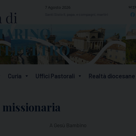
segu
7 Agosto 2026
Santi Sisto II, papa, e compagni, martiri
Curia
Uffici Pastorali
Realtà diocesane
a missionaria
A Gesù Bambino