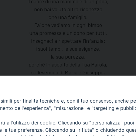
il cuore di una mamma e di un papà,
non hai voluto altra ricchezza
che una famiglia.
Fa’ che vediamo in ogni bimbo
una promessa e un dono per tutti.
Insegnaci a rispettare l’infanzia:
i suoi tempi, le sue esigenze,
la sua purezza,
perché in ascolto della Tua Parola,
sull’esempio di Maria e Giuseppe,
possiamo crescere i nostri bambini
in età, sapienza e grazia. Amen.
imili per finalità tecniche e, con il tuo consenso, anche per 
amento dell'esperienza", "misurazione" e "targeting e pubbli
i all'utilizzo dei cookie. Cliccando su "personalizza" puoi
Centralino Curia Vescovile
re le tue preferenze. Cliccando su "rifiuta" o chiudendo que
0541 913711