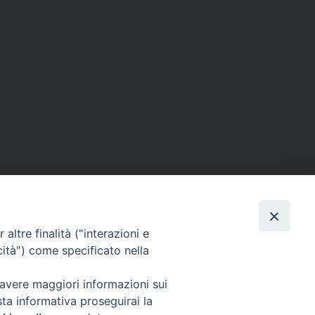
Facebook
X
Threads
WhatsApp
Telegram
Email
Print
Share
condividi su
altre finalità ("interazioni e
cità") come specificato nella
 avere maggiori informazioni sui
Seguici su
sta informativa proseguirai la
Facebook
Instagram
LinkedIn
X
YouTube
Feed