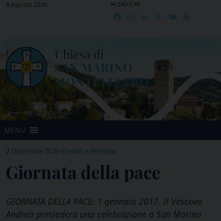
seguici su
Skip
8 Agosto 2026
Facebook
Instagram
LinkedIn
X
YouTube
Feed
to
content
MENU
-
2 Dicembre 2016
Eventi e Notizie
Giornata della pace
GIORNATA DELLA PACE: 1 gennaio 2017. Il Vescovo
Andrea presiederà una celebrazione a San Marino