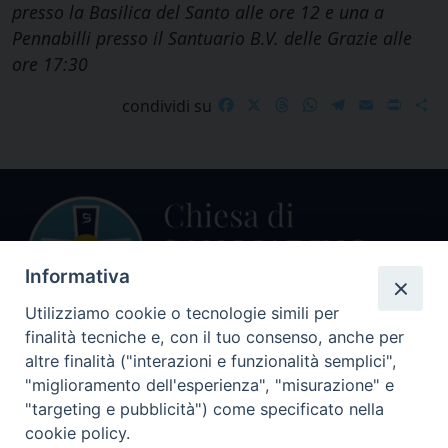
presso la Basilica del Santo alle ore 12 e una a
Pennabilli presso il Santuario B.V. delle Grazie alle
ore 17:30
Facebook
X
Threads
WhatsApp
Telegram
Email
Print
S
condividi su
Informativa
Utilizziamo cookie o tecnologie simili per
finalità tecniche e, con il tuo consenso, anche per
Centralino Curia Vescovile
altre finalità ("interazioni e funzionalità semplici",
0541 913711
"miglioramento dell'esperienza", "misurazione" e
"targeting e pubblicità") come specificato nella
Indirizzo
cookie policy.
Piazza Giovani Paolo II, 1