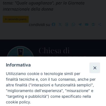
tema: "Quale uguaglianza", per la Giornata
internazionale della donna
In secondo piano
Facebook
X
Threads
WhatsApp
Telegram
Email
Print
S
condividi su
Informativa
Utilizziamo cookie o tecnologie simili per
finalità tecniche e, con il tuo consenso, anche per
Centralino Curia Vescovile
altre finalità ("interazioni e funzionalità semplici",
0541 913711
"miglioramento dell'esperienza", "misurazione" e
"targeting e pubblicità") come specificato nella
Indirizzo
cookie policy.
Piazza Giovani Paolo II, 1