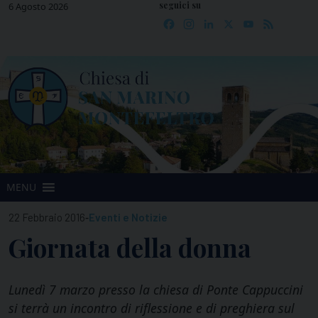
seguici su
Skip
6 Agosto 2026
Facebook
Instagram
LinkedIn
X
YouTube
Feed
to
content
MENU
-
22 Febbraio 2016
Eventi e Notizie
Giornata della donna
Lunedì 7 marzo presso la chiesa di Ponte Cappuccini
si terrà un incontro di riflessione e di preghiera sul