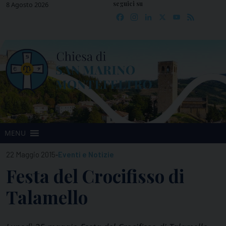
seguici su
Skip
8 Agosto 2026
Facebook
Instagram
LinkedIn
X
YouTube
Feed
to
content
MENU
-
22 Maggio 2015
Eventi e Notizie
Festa del Crocifisso di
Talamello