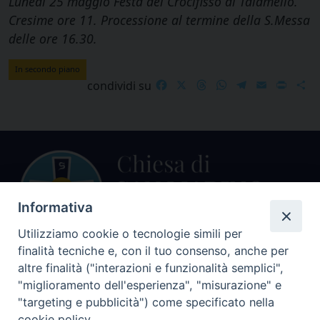
Lunedì 25 maggio Festa del Crocifisso di Talamello.
Cresime ore 11. Processione al termine della S.Messa
delle ore 16.30.
In secondo piano
Facebook
X
Threads
WhatsApp
Telegram
Email
Print
S
condividi su
Informativa
Utilizziamo cookie o tecnologie simili per
finalità tecniche e, con il tuo consenso, anche per
Centralino Curia Vescovile
altre finalità ("interazioni e funzionalità semplici",
0541 913711
"miglioramento dell'esperienza", "misurazione" e
"targeting e pubblicità") come specificato nella
Indirizzo
cookie policy.