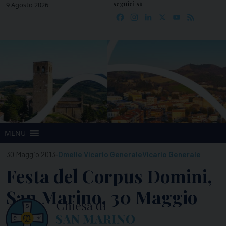
seguici su
Skip
9 Agosto 2026
Facebook
Instagram
LinkedIn
X
YouTube
Feed
to
content
MENU
-
30 Maggio 2013
Omelie Vicario Generale
Vicario Generale
Festa del Corpus Domini,
San Marino, 30 Maggio
2013