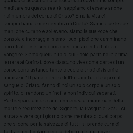
quando ci accostiamo all’Eucaristia dovremmo sempre
meditare su questa realtà: sappiamo di essere anche
noi membra del corpo di Cristo? E nella vita ci
comportiamo come membra di Cristo? Siamo cioè le sue
mani che curano e sollevano, siamo la sua voce che
consola e incoraggia, siamo i suoi piedi che camminano
con gli altri e la sua bocca per portare a tutti il suo
Vangelo? Siamo quell’unità di cui Paolo parla nella prima
lettera ai Corinzi, dove ciascuno vive come parte di un
corpo contrastando tante piccole e tristi divisioni e
inimicizie? Il pane e il vino dell’Eucaristia, il corpo e il
sangue di Cristo, fanno di noi un solo corpo e un solo
spirito, ci rendono un “noi” e non individui separati.
Partecipare almeno ogni domenica al memoriale della
morte e resurrezione del Signore, la Pasqua di Gesù, ci
aiuta a vivere ogni giorno come membra di quel corpo
che si dona per la salvezza di tutti, si prende cura di
tutti, in particolare dei più deboli e dei più poveri.