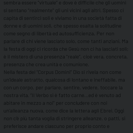
sembra essere “virtuale” e dove è difficile che gli uomini
si sentano “realmente” gli uni vicini agli altri. Spesso ci
capita di sentirci soli e viviamo in una società fatta di
donne e di uomini soli, che spesso esalta la solitudine
come segno di libertà ed autosufficienza, Per non
parlare di chi viene lasciato solo, come tanti anziani. Ma
la festa di oggi ci ricorda che Gesù non ci ha lasciati soli;
è il mistero di una presenza “reale”, cioè vera, concreta,
presenza che crea unità e comunione.
Nella festa del “Corpus Domini” Dio si rivela non come
un’ideale astratto, qualcosa di lontano e ineffabile, ma
con un corpo, per parlare, sentire, vedere, toccare la
nostra vita. “Il Verbo si è fatto carne…ed è venuto ad
abitare in mezzo a noi” per concludere con noi
un’alleanza nuova, come dice la lettera agli Ebrei. Oggi
non c’è più tanta voglia di stringere alleanze, o patti, si
preferisce andare ciascuno per proprio conto e