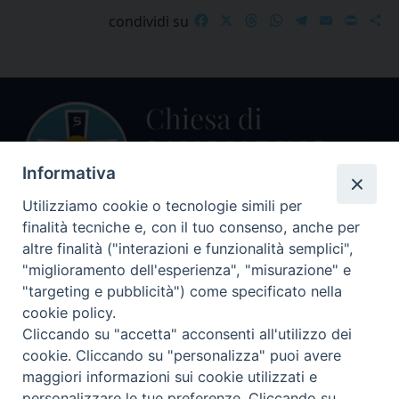
Facebook
X
Threads
WhatsApp
Telegram
Email
Print
S
condividi su
Informativa
Utilizziamo cookie o tecnologie simili per
finalità tecniche e, con il tuo consenso, anche per
Centralino Curia Vescovile
altre finalità ("interazioni e funzionalità semplici",
0541 913711
"miglioramento dell'esperienza", "misurazione" e
"targeting e pubblicità") come specificato nella
Indirizzo
cookie policy.
Piazza Giovani Paolo II, 1
Cliccando su "accetta" acconsenti all'utilizzo dei
47864 PENNABILLI (RN)
cookie. Cliccando su "personalizza" puoi avere
maggiori informazioni sui cookie utilizzati e
Seguici su
personalizzare le tue preferenze. Cliccando su