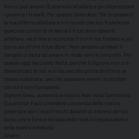
Non si può amare l’Eucaristia all’altare e poi disprezzare
i poveri e i fratelli. Per questo Gesù dice: “Se tu presenti
la tua offerta all’altare e lì ti ricordi che tuo fratello ha
qualcosa contro di te lascia lì il tuo dono davanti
all’altare, và prima a riconciliarti con il tuo fratello e poi
torna ad offrire il tuo dono.” Non amiamo un’idea! Il
Vangelo ci aiuta ad amare in modo vero e concreto. Per
questo oggi facciamo festa, perché il Signore non si è
dimenticato di noi, e ci ha cercato prima di offrire se
stesso sull’altare, perché possiamo vivere riconciliati
con lui e con il prossimo.
Signore Gesù, aumenta la nostra fede nella Santissima
Eucaristia! Facci prendere coscienza della nostra
povertà e apri i nostri occhi davanti al mistero del tuo
dono, che è l’unica terapia della nostra inquietudine e
della nostra infelicità.
Amen!