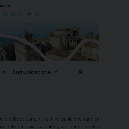
ici su
Facebook
Instagram
LinkedIn
X
YouTube
Feed
Comunicazione
ere politico comunista di Varsavia che sanciva
oria della fede vissuta sul regime inumano voluto