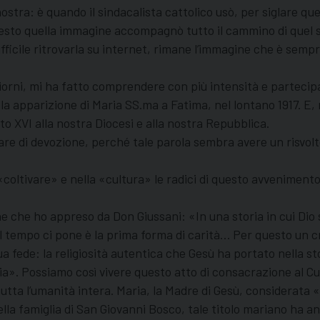
stra: è quando il sindacalista cattolico usò, per siglare q
to quella immagine accompagnò tutto il cammino di quel sin
ifficile ritrovarla su internet, rimane l’immagine che è semp
rni, mi ha fatto comprendere con più intensità e partecipaz
ella apparizione di Maria SS.ma a Fatima, nel lontano 1917. E
tto XVI alla nostra Diocesi e alla nostra Repubblica.
are di devozione, perché tale parola sembra avere un risvol
coltivare» e nella «cultura» le radici di questo avvenimento 
ne che ho appreso da Don Giussani: «In una storia in cui Dio
 il tempo ci pone è la prima forma di carità… Per questo un 
ua fede: la religiosità autentica che Gesù ha portato nella s
ia». Possiamo così vivere questo atto di consacrazione al C
tutta l’umanità intera. Maria, la Madre di Gesù, considerata 
a famiglia di San Giovanni Bosco, tale titolo mariano ha anco