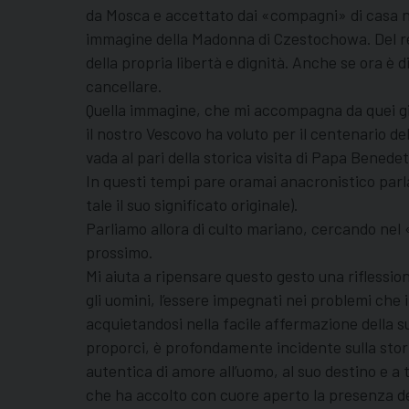
da Mosca e accettato dai «compagni» di casa no
immagine della Madonna di Czestochowa. Del res
della propria libertà e dignità. Anche se ora è d
cancellare.
Quella immagine, che mi accompagna da quei gio
il nostro Vescovo ha voluto per il centenario d
vada al pari della storica visita di Papa Benede
In questi tempi pare oramai anacronistico parl
tale il suo significato originale).
Parliamo allora di culto mariano, cercando nel «
prossimo.
Mi aiuta a ripensare questo gesto una riflessio
gli uomini, l’essere impegnati nei problemi che
acquietandosi nella facile affermazione della s
proporci, è profondamente incidente sulla stor
autentica di amore all’uomo, al suo destino e a 
che ha accolto con cuore aperto la presenza dell