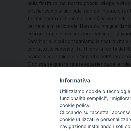
della fioritura, nel nostro popolo, di opere di c
cristianesimo a ideologia (non per niente gli a
falsificazioni eretiche della fede) ecco che da 
verità e la misericordia. Non solo, ma guarda
così urgente della educazione dei nostri giovani
Sarà Maria, a cui consegniamo la nostra vita e i 
soprattutto vedendo i frutti che la recita del R
oramai decennale delle Monache dell’Adorazione 
E chissà se questa rinata esperienza della «de
sarà autentica accoglienza e integrazione.
(don Gabriele Mangiarotti)
Informativa
Utilizziamo cookie o tecnologie s
funzionalità semplici", "miglior
cookie policy.
Cliccando su "accetta" acconsent
cookie utilizzati e personalizza
navigazione installando i soli co