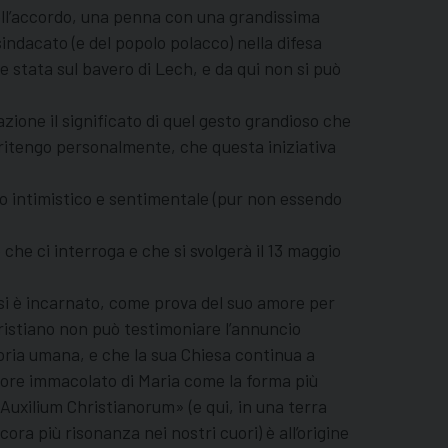
uell’accordo, una penna con una grandissima
dacato (e del popolo polacco) nella difesa
re stata sul bavero di Lech, e da qui non si può
ione il significato di quel gesto grandioso che
, ritengo personalmente, che questa iniziativa
to intimistico e sentimentale (pur non essendo
che ci interroga e che si svolgerà il 13 maggio
 si è incarnato, come prova del suo amore per
cristiano non può testimoniare l’annuncio
toria umana, e che la sua Chiesa continua a
uore immacolato di Maria come la forma più
«Auxilium Christianorum» (e qui, in una terra
ra più risonanza nei nostri cuori) è all’origine