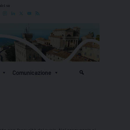
ici su
Facebook
Instagram
LinkedIn
X
YouTube
Feed
Comunicazione