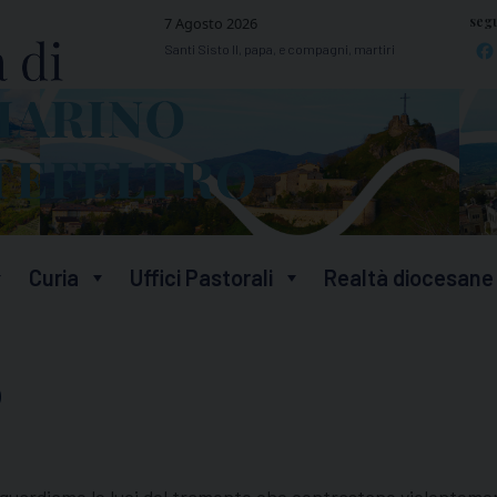
segu
7 Agosto 2026
Santi Sisto II, papa, e compagni, martiri
Curia
Uffici Pastorali
Realtà diocesane
o