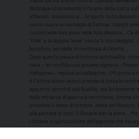
Siamo già sul volo di ritorno. Dall’oblò dell’ae
distingue chiaramente il ricamo della costa sull
affaristi, missionari e… briganti; tutti disposti
con in cuore la nostalgia di Fatima: i luoghi sempl
curiosi nelle loro pose nelle foto d’epoca… C’è 
“tilde” e la doppia “esse” con la “c con cediglia”.
bacalhao,
servibile in centinaia di ricette…
Dopo questa pausa di intensa spiritualità, ricom
casa – mi confida una giovane signora – l’importa
indispone», replica un pellegrino. «Mi porto a ca
A Fatima siamo venuti a nome di tutta la nostra
appunto, giorni di spiritualità, ma fortemente 
dalle minacce di guerra e terrorismo. Anche chi 
prossimo il mese di ottobre, mese del Rosario. P
alla portata di tutti. Il Rosario per la pace… Ma
L’ottima organizzazione dell’agenzia che ha org
devozioni”, ma siamo tornati con la persuasione 