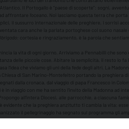
reo guardiamo le luci del tramonto che contrastano violentemen
’Atlantico. Il Portogallo è “paese di scoperte”: sogni, avvent
 ad affrontare l’oceano. Noi lasciamo questa terra che porta a
ici, il sussurro internazionale delle preghiere, i sorrisi accog
diventata cara anche la parlata portoghese col suono nasale d
Obrigado:
cortesia e ringraziamento, è la parola che sentiam
incia la vita di ogni giorno. Arriviamo a Pennabilli che sono
nza delle piccole cose. Abitare la semplicità, il resto lo fa
sa l’idea che viviamo gli uni della fede degli altri. La Madonn
 Chiesa di San Marino-Montefeltro portando la preghiera di fa
segnati dalla cronaca, dal viaggio di papa Francesco in Colo
è in viaggio con me ha sentito l’invito della Madonna ad inte
ropongo all’intera Diocesi, alle parrocchie, a ciascuna fami
 è evidente che la preghiera anzitutto ti cambia la vita: ess
anizzato il pellegrinaggio ha segnato sul programma gli amp
che a Fatima c’è molto di più: c’è la proposta di un nuovo st