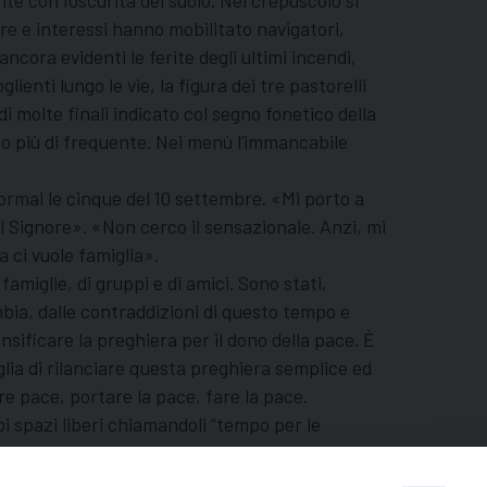
te con l’oscurità del suolo. Nel crepuscolo si
ure e interessi hanno mobilitato navigatori,
ncora evidenti le ferite degli ultimi incendi,
lienti lungo le vie, la figura dei tre pastorelli
i molte finali indicato col segno fonetico della
o più di frequente. Nei menù l’immancabile
 ormai le cinque del 10 settembre. «Mi porto a
 il Signore». «Non cerco il sensazionale. Anzi, mi
a ci vuole famiglia».
miglie, di gruppi e di amici. Sono stati,
mbia, dalle contraddizioni di questo tempo e
nsificare la preghiera per il dono della pace. È
glia di rilanciare questa preghiera semplice ed
ere pace, portare la pace, fare la pace.
i spazi liberi chiamandoli “tempo per le
ile di vita. Arrischio: chiamiamola conversione.