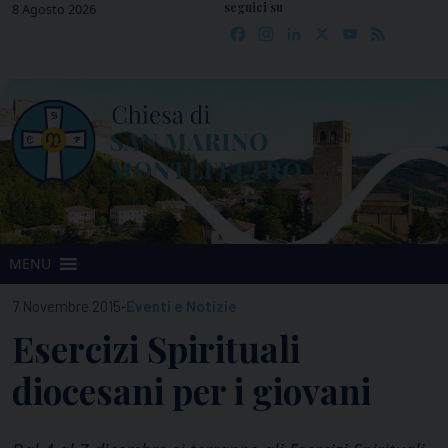
seguici su
Skip
8 Agosto 2026
Facebook
Instagram
LinkedIn
X
YouTube
Feed
to
content
MENU
-
7 Novembre 2015
Eventi e Notizie
Esercizi Spirituali
diocesani per i giovani