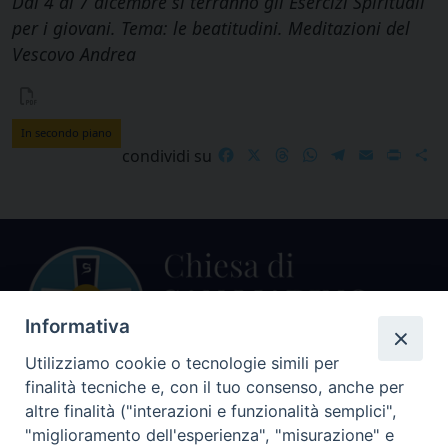
Dal 4 al 7 dicembre si terranno gli Esercizi Spirituali
per i giovani. Tema: le beatitudini. Meditazioni del
Vescovo Andrea
In secondo piano
Facebook
X
Threads
WhatsApp
Telegram
Email
Print
S
condividi su
Informativa
Utilizziamo cookie o tecnologie simili per
finalità tecniche e, con il tuo consenso, anche per
Centralino Curia Vescovile
altre finalità ("interazioni e funzionalità semplici",
0541 913711
"miglioramento dell'esperienza", "misurazione" e