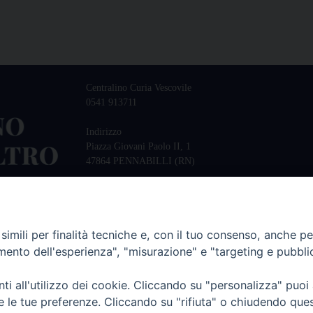
Centralino Curia Vescovile
0541 913711
Indirizzo
Piazza Giovani Paolo II, 1
47864 PENNABILLI (RN)
imili per finalità tecniche e, con il tuo consenso, anche per 
amento dell'esperienza", "misurazione" e "targeting e pubbli
i all'utilizzo dei cookie. Cliccando su "personalizza" puoi
re le tue preferenze. Cliccando su "rifiuta" o chiudendo que