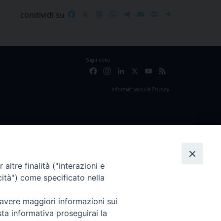
Facebook
X
Threads
WhatsApp
Telegram
Email
Print
Share
condividi su
Seguici su
Facebook
Instagram
LinkedIn
X
YouTube
Feed
Informativa sulla Privacy
altre finalità ("interazioni e
cità") come specificato nella
 avere maggiori informazioni sui
sta informativa proseguirai la