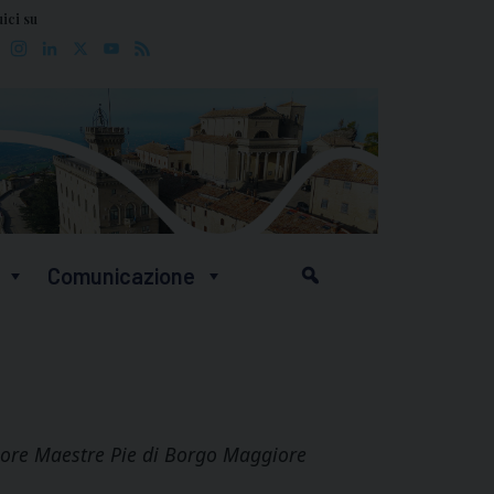
ici su
Facebook
Instagram
LinkedIn
X
YouTube
Feed
Comunicazione
 Suore Maestre Pie di Borgo Maggiore