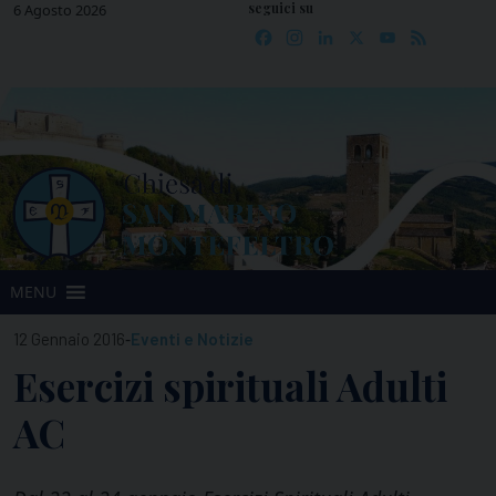
seguici su
Skip
6 Agosto 2026
Facebook
Instagram
LinkedIn
X
YouTube
Feed
to
content
MENU
-
12 Gennaio 2016
Eventi e Notizie
Esercizi spirituali Adulti
AC