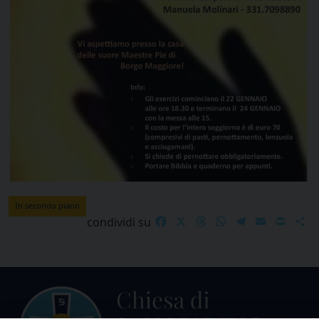
In secondo piano
Facebook
X
Threads
WhatsApp
Telegram
Email
Print
S
condividi su