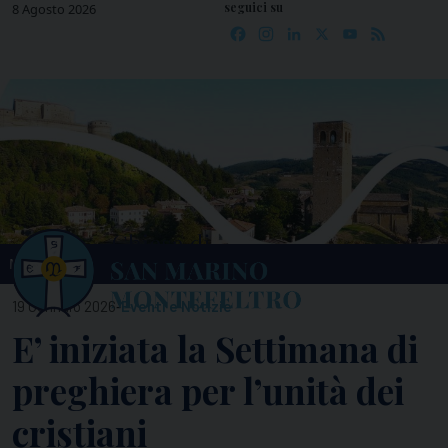
seguici su
Skip
8 Agosto 2026
Facebook
Instagram
LinkedIn
X
YouTube
Feed
to
content
MENU
-
19 Gennaio 2026
Eventi e Notizie
E’ iniziata la Settimana di
preghiera per l’unità dei
cristiani