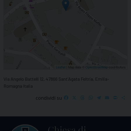
Leaflet
| Map data ©
OpenStreetMap
contributors
Via Angelo Battelli 12, 47866 Sant'Agata Feltria, Emilia-
Romagna Italia
Facebook
X
Threads
WhatsApp
Telegram
Email
Print
S
condividi su