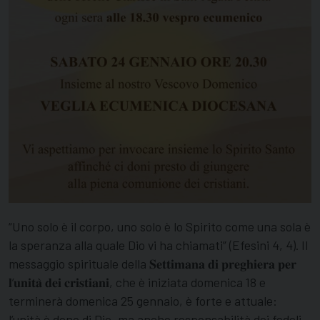
“Uno solo è il corpo, uno solo è lo Spirito come una sola è
la speranza alla quale Dio vi ha chiamati” (Efesini 4, 4). Il
messaggio spirituale della 𝐒𝐞𝐭𝐭𝐢𝐦𝐚𝐧𝐚 𝐝𝐢 𝐩𝐫𝐞𝐠𝐡𝐢𝐞𝐫𝐚 𝐩𝐞𝐫
𝐥’𝐮𝐧𝐢𝐭𝐚̀ 𝐝𝐞𝐢 𝐜𝐫𝐢𝐬𝐭𝐢𝐚𝐧𝐢, che è iniziata domenica 18 e
terminerà domenica 25 gennaio, è forte e attuale:
l’unità è dono di Dio, ma anche responsabilità dei fedeli.