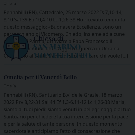
Omelia
Pennabilli (RN), Cattedrale, 25 marzo 2022 Is 7,10-14;
8,10 Sal 39 Eb 10,4-10 Lc 1,26-38 Ho ricevuto tempo fa
questo messaggio: «Buonasera Eccellenza, sono un
parrocchiano di Vicomero. Chiedo, insieme ad alcune
persone di Parma, di inviare a Papa Francesco il
seguente comunicato: “Oggetto: guerra in Ucraina.
Chiediamo al Santo Padre di scomunicare chi vuole […]
Omelia per il Venerdì Bello
Omelia
Pennabilli (RN), Santuario B.V. delle Grazie, 18 marzo
2022 Prv 8,22-31 Sal 44 Ef 1,3-6.11-12 Lc 1,26-38 Maria,
siamo ai tuoi piedi: siamo venuti in pellegrinaggio al tuo
Santuario per chiedere la tua intercessione per la pace
e per la salute di tante persone. In questo momento
sacerdotale anticipiamo l’atto di consacrazione che