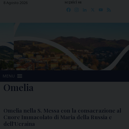
seguici su
Skip
8 Agosto 2026
Facebook
Instagram
LinkedIn
X
YouTube
Feed
to
content
MENU
Omelia
Omelia nella S. Messa con la consacrazione al
Cuore Immacolato di Maria della Russia e
dell’Ucraina