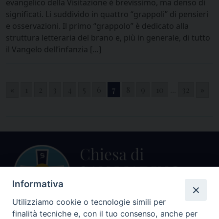
evangelico della Visitazione è brevissimo, ma denso di
significati. Li suddivido in quattro “grappoli” di pensieri
e osservazioni. Il primo “grappolo” è dedicato alla
struttura letteraria del brano e, più in generale, di tutto
il Vangelo dell’infanzia […]
«
1
2
3
4
5
6
7
8
9
10
...
32
»
Informativa
Utilizziamo cookie o tecnologie simili per
finalità tecniche e, con il tuo consenso, anche per