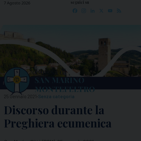
seguici su
Skip
7 Agosto 2026
Facebook
Instagram
LinkedIn
X
YouTube
Feed
to
content
MENU
-
25 Gennaio 2021
Senza categoria
Discorso durante la
Preghiera ecumenica