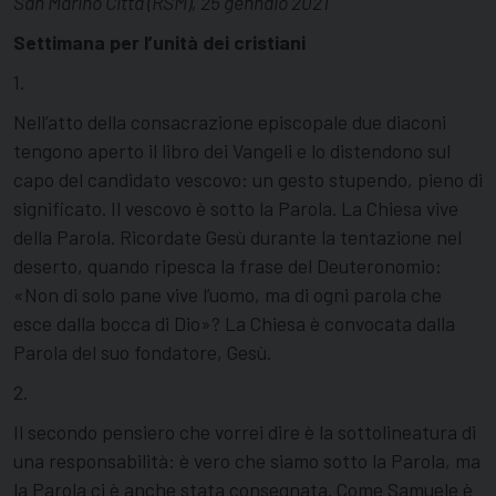
San Marino Città (RSM), 25 gennaio 2021
Settimana per l’unità dei cristiani
1.
Nell’atto della consacrazione episcopale due diaconi
tengono aperto il libro dei Vangeli e lo distendono sul
capo del candidato vescovo: un gesto stupendo, pieno di
significato. Il vescovo è sotto la Parola. La Chiesa vive
della Parola. Ricordate Gesù durante la tentazione nel
deserto, quando ripesca la frase del Deuteronomio:
«Non di solo pane vive l’uomo, ma di ogni parola che
esce dalla bocca di Dio»? La Chiesa è convocata dalla
Parola del suo fondatore, Gesù.
2.
Il secondo pensiero che vorrei dire è la sottolineatura di
una responsabilità: è vero che siamo sotto la Parola, ma
la Parola ci è anche stata consegnata. Come Samuele è