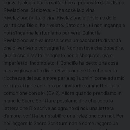
nuova teologia fiorita sull’antico a proposito della divina
Rivelazione. Si diceva: «Che cos’è la divina
Rivelazione?». La divina Rivelazione è l’insieme delle
verità che Dio ci ha rivelato. Dato che Lui non inganna e
non s’inganna le riteniamo per vere. Quindi la
Rivelazione veniva intesa come un pacchetto di verità
che ci venivano consegnate. Non restava che obbedire.
Quello che è stato insegnato non è sbagliato, ma è
imperfetto, incompleto. Il Concilio ha detto una cosa
meravigliosa: «La divina Rivelazione è Dio che per la
ricchezza del suo amore parla agli uomini come ad amici
e si intrattiene con loro per invitarli e ammetterli alla
comunione con sé» (DV 2). Allora quando prendiamo in
mano le Sacre Scritture possiamo dire che sono la
lettera che Dio scrive ad ognuno di noi, una lettera
d’amore, scritta per stabilire una relazione con noi. Per
noi leggere le Sacre Scritture non è come leggere un