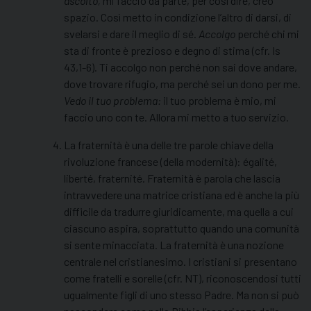
ascolto,
mi faccio da parte, per così dire, creo
spazio. Così metto in condizione l’altro di darsi, di
svelarsi e dare il meglio di sé.
Accolgo
perché chi mi
sta di fronte è prezioso e degno di stima (cfr. Is
43,1-6). Ti accolgo non perché non sai dove andare,
dove trovare rifugio, ma perché sei un dono per me
.
Vedo il tuo problema:
il tuo problema è mio, mi
faccio uno con te. Allora mi metto a tuo servizio.
La fraternità è una delle tre parole chiave della
rivoluzione francese (della modernità): égalité,
liberté, fraternité. Fraternità è parola che lascia
intravvedere una matrice cristiana ed è anche la più
difficile da tradurre giuridicamente, ma quella a cui
ciascuno aspira, soprattutto quando una comunità
si sente minacciata. La fraternità è una nozione
centrale nel cristianesimo. I cristiani si presentano
come fratelli e sorelle (cfr. NT), riconoscendosi tutti
ugualmente figli di uno stesso Padre. Ma non si può