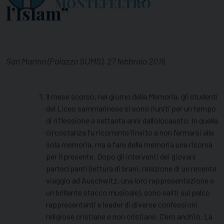
l’Islam”
San Marino (Palazzo SUMS), 27 febbraio 2016
Il mese scorso, nel giorno della Memoria, gli studenti
del Liceo sammarinese si sono riuniti per un tempo
di riflessione a settanta anni dall’olocausto. In quella
circostanza fu ricorrente l’invito a non fermarsi alla
sola memoria, ma a fare della memoria una risorsa
per il presente. Dopo gli interventi dei giovani
partecipanti (lettura di brani, relazione di un recente
viaggio ad Auschwitz, una loro rappresentazione e
un brillante stacco musicale), sono saliti sul palco
rappresentanti e leader di diverse confessioni
religiose cristiane e non cristiane. C’ero anch’io. La