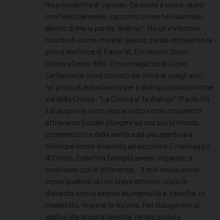
responsabilità di ognuno. Da cuore a cuore, quasi
confidenzialmente, racconto come ha risuonato
dentro di me la parola “dialogo”. Ho un vivissimo
ricordo di come imparai questa parola attraverso la
prima enciclica di Paolo VI,
Ecclesiam Suam.
Correva l’anno 1964. Ero un ragazzo di Liceo.
Certamente condizionato dal clima di quegli anni,
fui pieno di entusiasmo per il dialogo assunto come
via della Chiesa: “La Chiesa si fa dialogo” (Paolo VI).
Il dialogo era visto soprattutto come strumento
attraverso il quale giungere ad una più profonda
comprensione della verità e ad una apertura a
chiunque fosse disposto ad ascoltare il messaggio
di Cristo. Dalla mia famiglia avevo imparato a
convivere con le differenze… Il mio entusiasmo,
come quello di chi mi stava attorno, visto in
distanza non fu esente da ingenuità e, talvolta, fu
maldestro. Imparai la lezione. Nel dialogo non si
abdica alla propria identità, né alle proprie