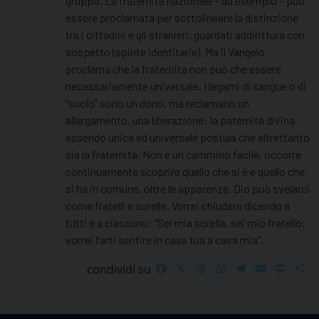
gruppo. La fraternità nazionale – ad esempio – può
essere proclamata per sottolineare la distinzione
tra i cittadini e gli stranieri, guardati addirittura con
sospetto (spinte identitarie). Ma il Vangelo
proclama che la fraternità non può che essere
necessariamente universale. I legami di sangue o di
“suolo” sono un dono, ma reclamano un
allargamento, una liberazione: la paternità divina
essendo unica ed universale postula che altrettanto
sia la fraternità. Non è un cammino facile, occorre
continuamente scoprire quello che si è e quello che
si ha in comune, oltre le apparenze. Dio può svelarci
come fratelli e sorelle. Vorrei chiudere dicendo a
tutti e a ciascuno: “Sei mia sorella, sei mio fratello;
vorrei farti sentire in casa tua a casa mia”.
Facebook
X
Threads
WhatsApp
Telegram
Email
Print
S
condividi su