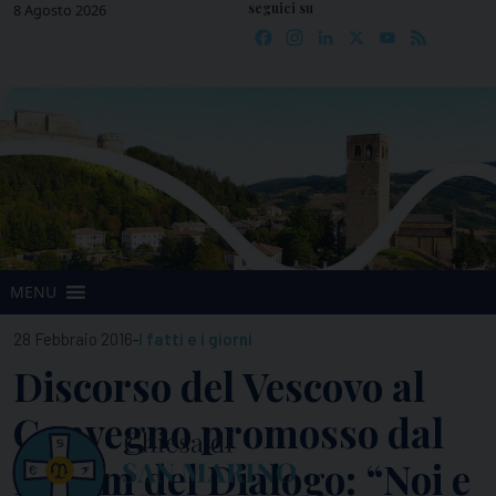
seguici su
Skip
8 Agosto 2026
Facebook
Instagram
LinkedIn
X
YouTube
Feed
to
content
MENU
-
28 Febbraio 2016
I fatti e i giorni
Discorso del Vescovo al
Convegno promosso dal
Forum del Dialogo: “Noi e