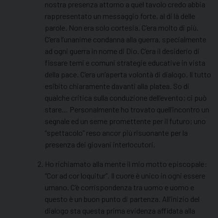
nostra presenza attorno a quel tavolo credo abbia
rappresentato un messaggio forte, al di là delle
parole. Non era solo cortesia. C’era molto di più.
C’era l’unanime condanna alla guerra, specialmente
ad ogni guerra in nome di Dio. C’era il desiderio di
fissare temi e comuni strategie educative in vista
della pace. C’era un’aperta volontà di dialogo. Il tutto
esibito chiaramente davanti alla platea. So di
qualche critica sulla conduzione dell’evento; ci può
stare… Personalmente ho trovato quell’incontro un
segnale ed un seme promettente per il futuro; uno
“spettacolo” reso ancor più risuonante per la
presenza dei giovani interlocutori.
Ho richiamato alla mente il mio motto episcopale:
“Cor ad cor loquitur”. Il cuore è unico in ogni essere
umano. C’è corrispondenza tra uomo e uomo e
questo è un buon punto di partenza. All’inizio del
dialogo sta questa prima evidenza affidata alla