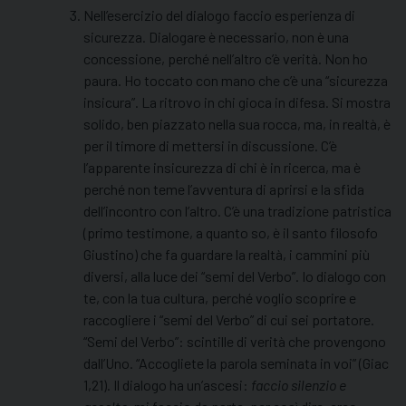
Nell’esercizio del dialogo faccio esperienza di
sicurezza. Dialogare è necessario, non è una
concessione, perché nell’altro c’è verità. Non ho
paura. Ho toccato con mano che c’è una “sicurezza
insicura”. La ritrovo in chi gioca in difesa. Si mostra
solido, ben piazzato nella sua rocca, ma, in realtà, è
per il timore di mettersi in discussione. C’è
l’apparente insicurezza di chi è in ricerca, ma è
perché non teme l’avventura di aprirsi e la sfida
dell’incontro con l’altro. C’è una tradizione patristica
(primo testimone, a quanto so, è il santo filosofo
Giustino) che fa guardare la realtà, i cammini più
diversi, alla luce dei “semi del Verbo”. Io dialogo con
te, con la tua cultura, perché voglio scoprire e
raccogliere i “semi del Verbo” di cui sei portatore.
“Semi del Verbo”: scintille di verità che provengono
dall’Uno. “Accogliete la parola seminata in voi” (Giac
1,21). Il dialogo ha un’ascesi:
faccio silenzio e