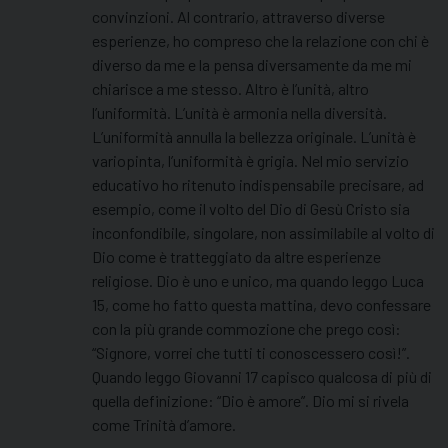
convinzioni. Al contrario, attraverso diverse
esperienze, ho compreso che la relazione con chi è
diverso da me e la pensa diversamente da me mi
chiarisce a me stesso. Altro è l’unità, altro
l’uniformità. L’unità è armonia nella diversità.
L’uniformità annulla la bellezza originale. L’unità è
variopinta, l’uniformità è grigia. Nel mio servizio
educativo ho ritenuto indispensabile precisare, ad
esempio, come il volto del Dio di Gesù Cristo sia
inconfondibile, singolare, non assimilabile al volto di
Dio come è tratteggiato da altre esperienze
religiose. Dio è uno e unico, ma quando leggo Luca
15, come ho fatto questa mattina, devo confessare
con la più grande commozione che prego così:
“Signore, vorrei che tutti ti conoscessero così!”.
Quando leggo Giovanni 17 capisco qualcosa di più di
quella definizione: “Dio è amore”. Dio mi si rivela
come Trinità d’amore.