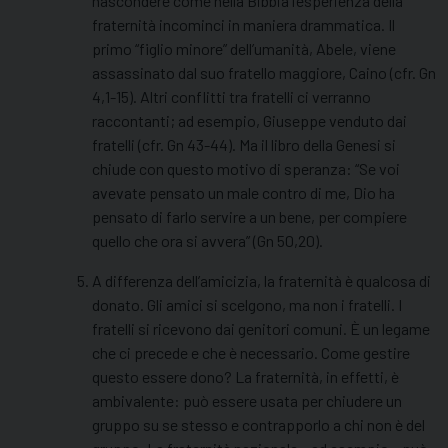
nascondere come nella Bibbia l’esperienza della
fraternità incominci in maniera drammatica. Il
primo “figlio minore” dell’umanità, Abele, viene
assassinato dal suo fratello maggiore, Caino (cfr. Gn
4,1-15). Altri conflitti tra fratelli ci verranno
raccontanti; ad esempio, Giuseppe venduto dai
fratelli (cfr. Gn 43-44). Ma il libro della Genesi si
chiude con questo motivo di speranza: “Se voi
avevate pensato un male contro di me, Dio ha
pensato di farlo servire a un bene, per compiere
quello che ora si avvera” (Gn 50,20).
A differenza dell’amicizia, la fraternità è qualcosa di
donato. Gli amici si scelgono, ma non i fratelli. I
fratelli si ricevono dai genitori comuni. È un legame
che ci precede e che è necessario. Come gestire
questo essere dono? La fraternità, in effetti, è
ambivalente: può essere usata per chiudere un
gruppo su se stesso e contrapporlo a chi non è del