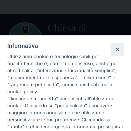
Informativa
Utilizziamo cookie o tecnologie simili per
finalità tecniche e, con il tuo consenso, anche per
Centralino Curia Vescovile
altre finalità ("interazioni e funzionalità semplici",
0541 913711
"miglioramento dell'esperienza", "misurazione" e
"targeting e pubblicità") come specificato nella
Indirizzo
cookie policy.
Piazza Giovani Paolo II, 1
Cliccando su "accetta" acconsenti all'utilizzo dei
47864 PENNABILLI (RN)
cookie. Cliccando su "personalizza" puoi avere
maggiori informazioni sui cookie utilizzati e
Seguici su
personalizzare le tue preferenze. Cliccando su
Facebook
Instagram
LinkedIn
X
YouTube
Feed
"rifiuta" o chiudendo questa informativa proseguirai