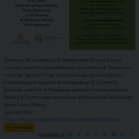
Domenica 20 ottobre u.s. le famiglie della Diocesi si sono
ritrovate insieme a Novafeltria per un momento di formazione
sul tema: “Genitori e figli: un’impresa educativa congiunta”.
Condividiamo la relazione principale del prof. Domenico
Simeone, ordinario di Pedagogia generale e sociale presso la
Facoltà di Scienze della formazione dell’Università Cattolica del
Sacro Cuore (Milano).
Buon ascolto!
https://youtu.be/boyhjcVTmAU?si=Yew6Ho1mT5cNruiv
Per Home page
Facebook
X
Threads
WhatsApp
Telegram
Email
Print
S
condividi su