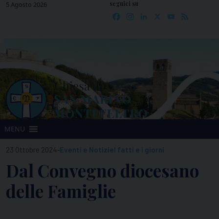
seguici su
Skip
5 Agosto 2026
Facebook
Instagram
LinkedIn
X
YouTube
Feed
to
content
MENU
-
23 Ottobre 2024
Eventi e Notizie
I fatti e i giorni
Dal Convegno diocesano
delle Famiglie