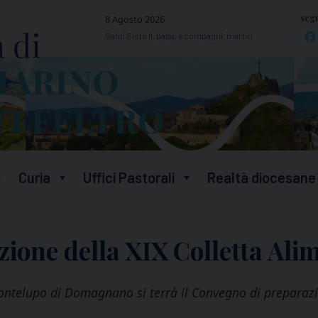
segu
8 Agosto 2026
Santi Sisto II, papa, e compagni, martiri
Curia
Uffici Pastorali
Realtà diocesane
ione della XIX Colletta Ali
ntelupo di Domagnano si terrà il Convegno di preparazio