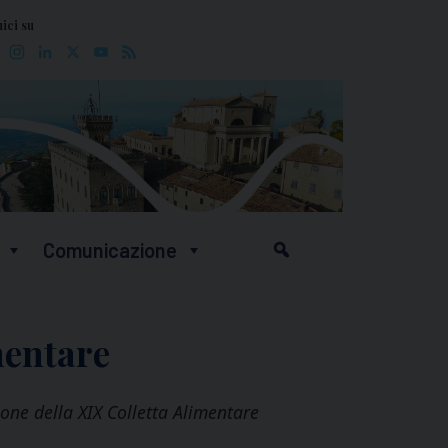
ici su
Facebook
Instagram
LinkedIn
X
YouTube
Feed
Comunicazione
mentare
ne della XIX Colletta Alimentare