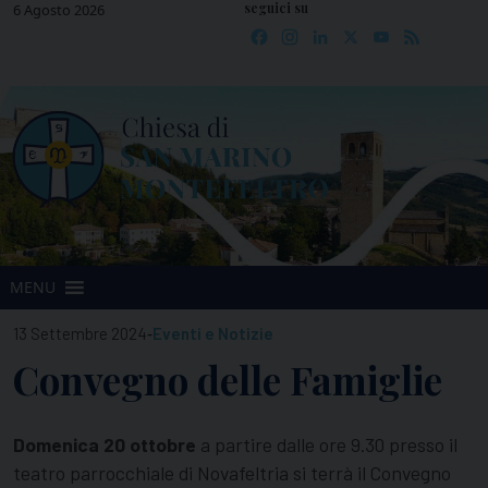
seguici su
Skip
6 Agosto 2026
Facebook
Instagram
LinkedIn
X
YouTube
Feed
to
content
MENU
-
13 Settembre 2024
Eventi e Notizie
Convegno delle Famiglie
Domenica 20 ottobre
a partire dalle ore 9.30 presso il
teatro parrocchiale di Novafeltria si terrà il Convegno