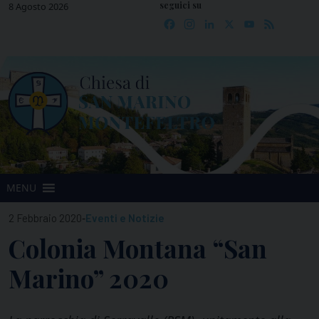
seguici su
Skip
8 Agosto 2026
Facebook
Instagram
LinkedIn
X
YouTube
Feed
to
content
MENU
-
2 Febbraio 2020
Eventi e Notizie
Colonia Montana “San
Marino” 2020