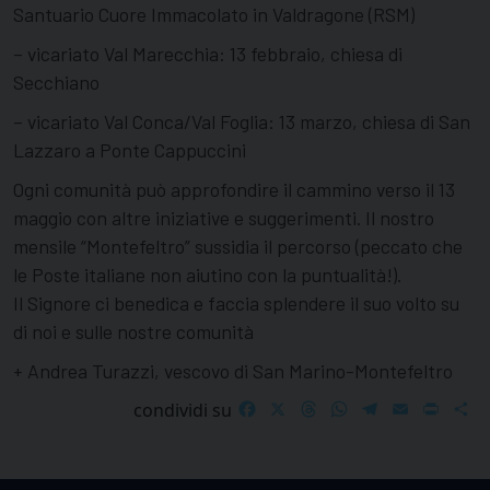
Santuario Cuore Immacolato in Valdragone (RSM)
– vicariato Val Marecchia: 13 febbraio, chiesa di
Secchiano
– vicariato Val Conca/Val Foglia: 13 marzo, chiesa di San
Lazzaro a Ponte Cappuccini
Ogni comunità può approfondire il cammino verso il 13
maggio con altre iniziative e suggerimenti. Il nostro
mensile “Montefeltro” sussidia il percorso (peccato che
le Poste italiane non aiutino con la puntualità!).
Il Signore ci benedica e faccia splendere il suo volto su
di noi e sulle nostre comunità
+ Andrea Turazzi, vescovo di San Marino-Montefeltro
Facebook
X
Threads
WhatsApp
Telegram
Email
Print
S
condividi su