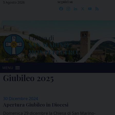
seguici su
Skip
5 Agosto 2026
Facebook
Instagram
LinkedIn
X
YouTube
Feed
to
content
MENU
Giubileo 2025
30 Dicembre 2024
Apertura Giubileo in Diocesi
Domenica 29 dicembre la Chiesa di San Marino-