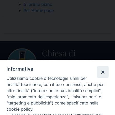
In primo piano
Per Home page
Informativa
Utilizziamo cookie o tecnologie simili per
finalità tecniche e, con il tuo consenso, anche per
altre finalità ("interazioni e funzionalità semplici",
Centralino Curia Vescovile
0541 913711
"miglioramento dell'esperienza", "misurazione" e
"targeting e pubblicità") come specificato nella
Indirizzo
cookie policy.
Piazza Giovani Paolo II, 1