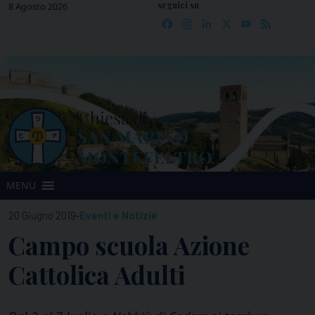
seguici su
Skip
8 Agosto 2026
Facebook
Instagram
LinkedIn
X
YouTube
Feed
to
content
MENU
-
20 Giugno 2019
Eventi e Notizie
Campo scuola Azione
Cattolica Adulti