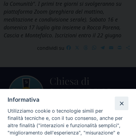
la Comunità". I primi tre giorni si svolgeranno su
piattaforma Zoom (preghiera del mattino,
meditazione e condivisione serale). Sabato 16 e
domenica 17 luglio gita insieme a Rocca Porena,
Cascia e Montefalco. Iscrizioni entro il 22 giugno
Facebook
X
Threads
WhatsApp
Telegram
Email
Print
S
condividi su
Informativa
Utilizziamo cookie o tecnologie simili per
finalità tecniche e, con il tuo consenso, anche per
Centralino Curia Vescovile
altre finalità ("interazioni e funzionalità semplici",
0541 913711
"miglioramento dell'esperienza", "misurazione" e