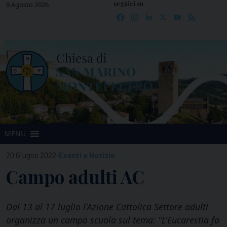
seguici su
Skip
9 Agosto 2026
Facebook
Instagram
LinkedIn
X
YouTube
Feed
to
content
MENU
-
20 Giugno 2022
Eventi e Notizie
Campo adulti AC
Dal 13 al 17 luglio l'Azione Cattolica Settore adulti
organizza un campo scuola sul tema: "L'Eucarestia fa