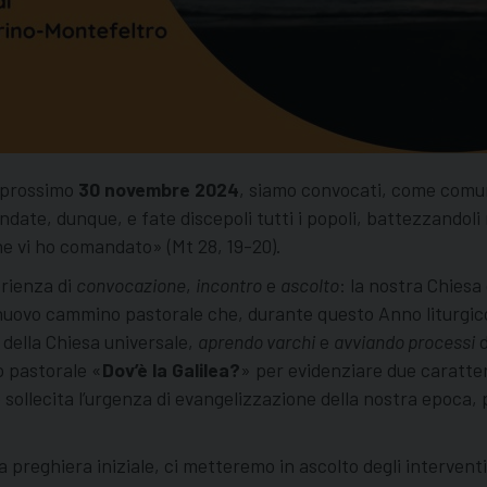
l prossimo
30 novembre 2024
, siamo convocati, come comuni
ate, dunque, e fate discepoli tutti i popoli, battezzandoli n
he vi ho comandato» (Mt 28, 19-20).
erienza di
convocazione
,
incontro
e
ascolto
: la nostra Chiesa
l nuovo cammino pastorale che, durante questo Anno liturgico
 della Chiesa universale,
aprendo varchi
e
avviando processi
d
o pastorale «
Dov’è la Galilea?
» per evidenziare due caratter
sollecita l’urgenza di evangelizzazione della nostra epoca, 
eghiera iniziale, ci metteremo in ascolto degli interventi b