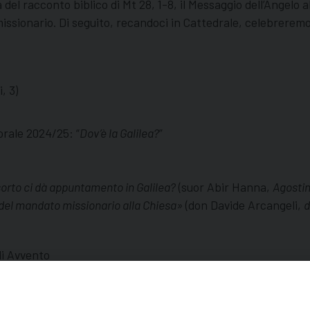
l racconto biblico di Mt 28, 1-8, il Messaggio dell’Angelo al
o missionario. Di seguito, recandoci in Cattedrale, celebrerem
, 3)
rale 2024/25: “
Dov’è la Galilea?
”
isorto ci dà appuntamento in Galilea?
(suor Abir Hanna,
Agostin
a del mandato missionario alla Chiesa»
(don Davide Arcangeli,
d
di Avvento