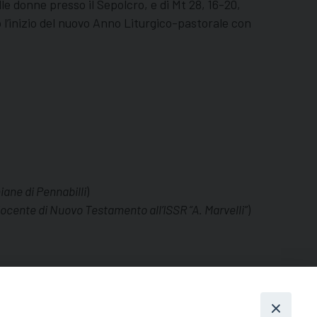
le donne presso il Sepolcro, e di Mt 28, 16-20,
o l’inizio del nuovo Anno Liturgico-pastorale con
iane di Pennabilli
)
ocente di Nuovo Testamento all’ISSR “A. Marvelli”
)