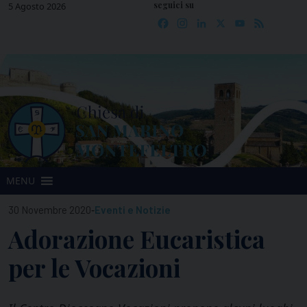
seguici su
Skip
5 Agosto 2026
Facebook
Instagram
LinkedIn
X
YouTube
Feed
to
content
MENU
-
30 Novembre 2020
Eventi e Notizie
Adorazione Eucaristica
per le Vocazioni