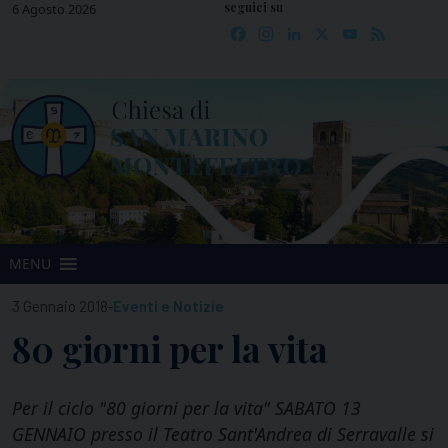
seguici su
Skip
6 Agosto 2026
Facebook
Instagram
LinkedIn
X
YouTube
Feed
to
content
MENU
-
3 Gennaio 2018
Eventi e Notizie
80 giorni per la vita
Per il ciclo "80 giorni per la vita" SABATO 13
GENNAIO presso il Teatro Sant'Andrea di Serravalle si