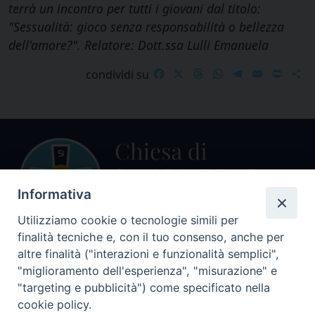
terrà un incontro per tutti i giovani dal titolo:
"Sessualità: gioco senza responsabilità o bellezza
dell'amore?". Relatore: Dott.ssa Lulli Emanuela
Facebook
X
Threads
WhatsApp
Telegram
Email
Print
S
condividi su
Informativa
Utilizziamo cookie o tecnologie simili per
finalità tecniche e, con il tuo consenso, anche per
Centralino Curia Vescovile
altre finalità ("interazioni e funzionalità semplici",
0541 913711
"miglioramento dell'esperienza", "misurazione" e
"targeting e pubblicità") come specificato nella
Indirizzo
cookie policy.
Piazza Giovani Paolo II, 1