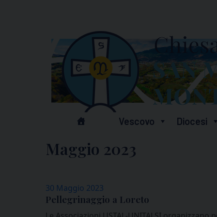
Skip
to
content
Vescovo
Diocesi
Maggio 2023
30 Maggio 2023
Pellegrinaggio a Loreto
Le Associazioni USTAL-UNITALSI organizzano per 