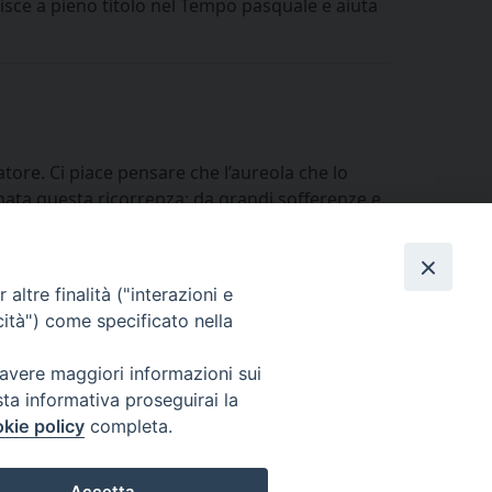
risce a pieno titolo nel Tempo pasquale e aiuta
ore. Ci piace pensare che l’aureola che lo
 è nata questa ricorrenza: da grandi sofferenze e
altre finalità ("interazioni e
cità") come specificato nella
 avere maggiori informazioni sui
Seguici su
sta informativa proseguirai la
Facebook
Instagram
LinkedIn
X
YouTube
Feed
kie policy
completa.
Informativa sulla Privacy