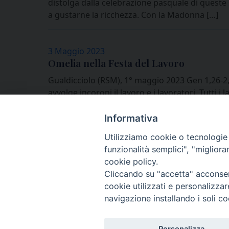
distolga dalla celebrazione pasquale di queste 
a gustarne la ricchezza. Con la Madonna […]
3 Maggio 2023
Omelia nella Festa del Lavoro
Gualdicciolo (RSM), 1° maggio 2023 Gen 1,26-2,
avvolge incoroni il lavoro e i lavoratori. Tutti 
da grandi tensioni agli inizi […]
Informativa
Utilizziamo cookie o tecnologie s
funzionalità semplici", "miglior
cookie policy.
Cliccando su "accetta" acconsent
cookie utilizzati e personalizza
navigazione installando i soli co