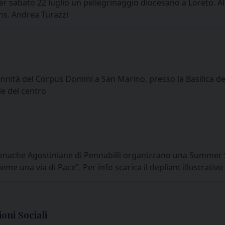
sabato 22 luglio un pellegrinaggio diocesano a Loreto. Alle o
ns. Andrea Turazzi
ennità del Corpus Domini a San Marino, presso la Basilica de
ie del centro
onache Agostiniane di Pennabilli organizzano una Summer Sc
ieme una via di Pace”. Per info scarica il depliant illustrat
oni Sociali