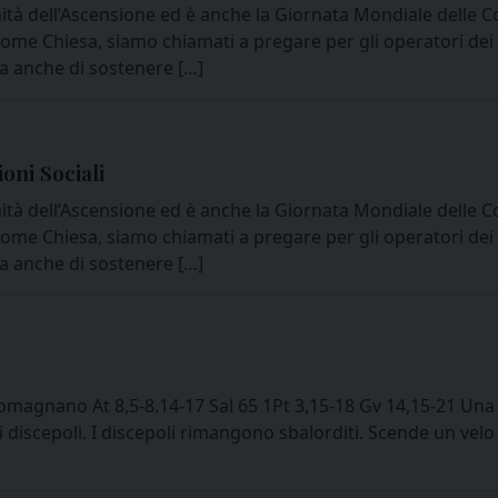
tà dell’Ascensione ed è anche la Giornata Mondiale delle Com
I. Come Chiesa, siamo chiamati a pregare per gli operatori d
a anche di sostenere […]
oni Sociali
tà dell’Ascensione ed è anche la Giornata Mondiale delle Com
I. Come Chiesa, siamo chiamati a pregare per gli operatori d
a anche di sostenere […]
gnano At 8,5-8.14-17 Sal 65 1Pt 3,15-18 Gv 14,15-21 Una p
 discepoli. I discepoli rimangono sbalorditi. Scende un velo d