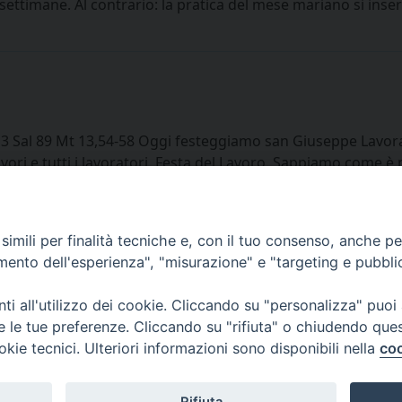
settimane. Al contrario: la pratica del mese mariano si inse
3 Sal 89 Mt 13,54-58 Oggi festeggiamo san Giuseppe Lavorat
i lavori e tutti i lavoratori. Festa del Lavoro. Sappiamo come
imili per finalità tecniche e, con il tuo consenso, anche per 
amento dell'esperienza", "misurazione" e "targeting e pubbli
i all'utilizzo dei cookie. Cliccando su "personalizza" puoi
Centralino Curia Vescovile
re le tue preferenze. Cliccando su "rifiuta" o chiudendo que
0541 913711
okie tecnici. Ulteriori informazioni sono disponibili nella
coo
Indirizzo
Piazza Giovani Paolo II, 1