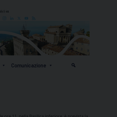
ici su
Facebook
Instagram
LinkedIn
X
YouTube
Feed
Comunicazione
re 11, nella Basilica inferiore, è prevista la