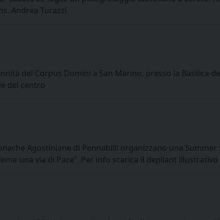
ns. Andrea Turazzi
ennità del Corpus Domini a San Marino, presso la Basilica de
ie del centro
onache Agostiniane di Pennabilli organizzano una Summer Sc
ieme una via di Pace”. Per info scarica il depliant illustrat