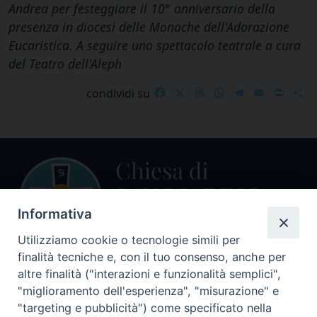
Andrea per festeggiare il 10° anniversario della
presenza in diocesi delle Monache dell'Adorazione
Eucaristica. A seguire uno spettacolo teatrale a cura
del Teatro dell'Aleph
Facebook
X
Threads
WhatsApp
Telegram
Email
Print
S
condividi su
Informativa
Utilizziamo cookie o tecnologie simili per
finalità tecniche e, con il tuo consenso, anche per
Centralino Curia Vescovile
altre finalità ("interazioni e funzionalità semplici",
0541 913711
"miglioramento dell'esperienza", "misurazione" e
"targeting e pubblicità") come specificato nella
Indirizzo