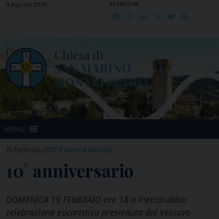
seguici su
Skip
9 Agosto 2026
Facebook
Instagram
LinkedIn
X
YouTube
Feed
to
content
MENU
-
15 Febbraio 2017
Eventi e Notizie
10° anniversario
DOMENICA 19 FEBBRAIO ore 18 a Pietrarubbia
celebrazione eucaristica presieduta dal Vescovo