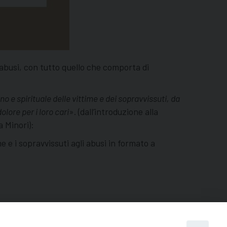
i abusi, con tutto quello che comporta di
 e spirituale delle vittime e dei sopravvissuti, da
olore per i loro cari
». (dall’introduzione alla
 Minori):
e e i sopravvissuti agli abusi in formato a