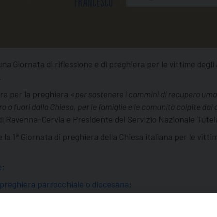
na Giornata di riflessione e di preghiera per le vittime degl
.
re per la preghiera «
per sostenere i cammini di recupero umano
 o fuori dalla Chiesa, per le famiglie e le comunità colpite dal d
i Ravenna-Cervia e Presidente del Servizio Nazionale Tutela
a
 la 1
Giornata di preghiera della Chiesa italiana per le vittim
e
;
i preghiera parrocchiale o diocesana
;
a Commissione per la tutela dei minori.