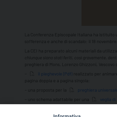
La Conferenza Episcopale Italiana ha istituito u
sofferenza e anche di scandalo: il 18 novembre
La CEI ha preparato alcuni materiali da utilizza
chiunque siano stati feriti, così gravemente, dentro
preghiera di Mons. Lorenzo Ghizzoni, Vescovo d
–
il pieghevole (Pdf)
realizzato per animare
pagina doppia e a pagina singola;
– una proposta per la
preghiera universal
– uno schema adattabile per una
veglia d
–
altre preghiere
preparate dalla Pontifici
Informativa