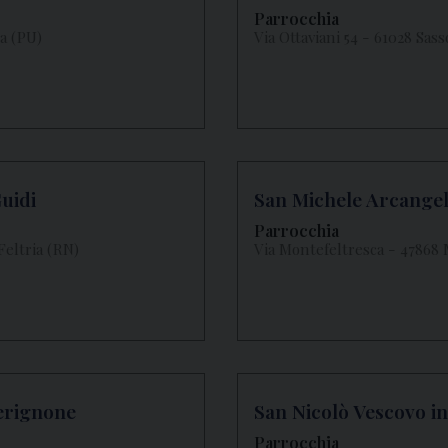
Parrocchia
a (PU)
Via Ottaviani 54 - 61028 Sas
uidi
San Michele Arcangel
Parrocchia
Feltria (RN)
Via Montefeltresca - 47868
Cerignone
San Nicolò Vescovo i
Parrocchia