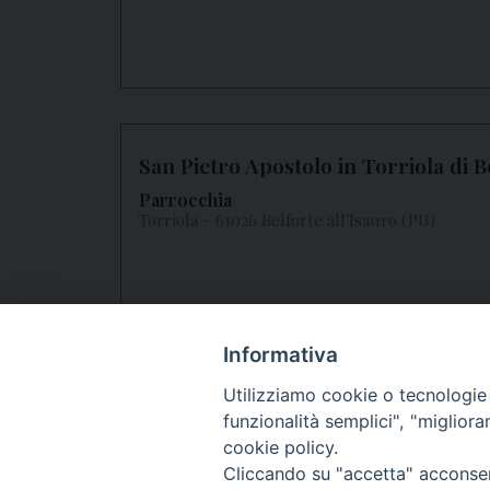
San Pietro Apostolo in Torriola di Be
Parrocchia
Torriola - 61026 Belforte all'Isauro (PU)
Informativa
«
1
2
3
4
5
»
Utilizziamo cookie o tecnologie s
funzionalità semplici", "miglior
cookie policy.
Cliccando su "accetta" acconsent