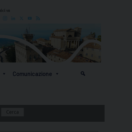
ici su
Facebook
Instagram
LinkedIn
X
YouTube
Feed
Comunicazione
Cerca