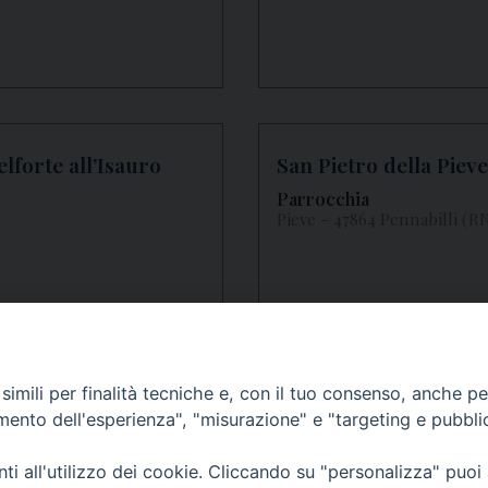
lforte all’Isauro
San Pietro della Piev
Parrocchia
Pieve - 47864 Pennabilli (R
imili per finalità tecniche e, con il tuo consenso, anche per 
amento dell'esperienza", "misurazione" e "targeting e pubbli
i all'utilizzo dei cookie. Cliccando su "personalizza" puoi