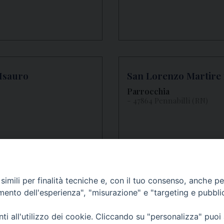
’Isauro
San Lorenzo Martire 
Parrocchia
- 47864 Pennabilli (RN)
imili per finalità tecniche e, con il tuo consenso, anche per 
amento dell'esperienza", "misurazione" e "targeting e pubbli
i all'utilizzo dei cookie. Cliccando su "personalizza" puoi