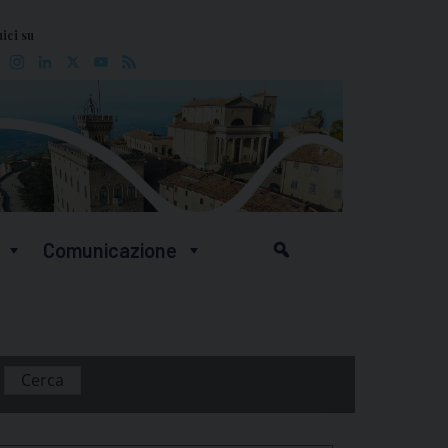
ici su
Facebook
Instagram
LinkedIn
X
YouTube
Feed
Comunicazione
Cerca