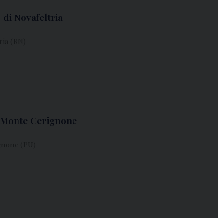
 di Novafeltria
ria (RN)
n Monte Cerignone
gnone (PU)