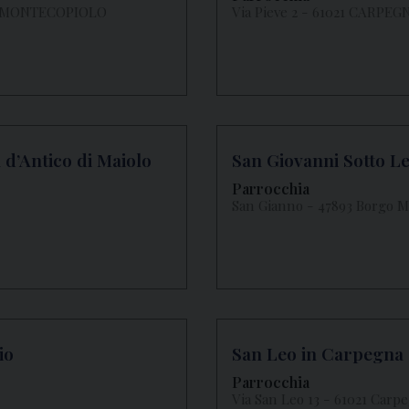
014 MONTECOPIOLO
Via Pieve 2 - 61021 CARPEG
 d’Antico di Maiolo
San Giovanni Sotto L
Parrocchia
San Gianno - 47893 Borgo 
io
San Leo in Carpegna
Parrocchia
Via San Leo 13 - 61021 Carp