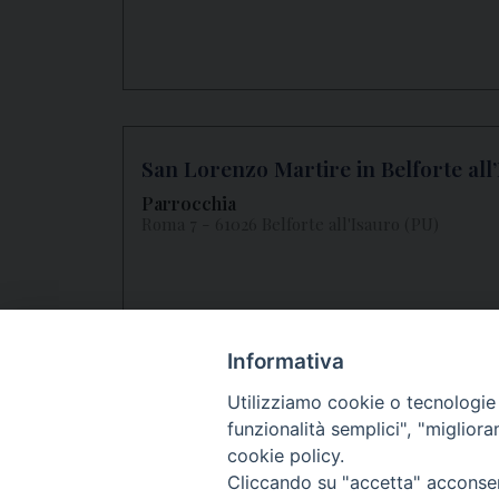
San Lorenzo Martire in Belforte all
Parrocchia
Roma 7 - 61026 Belforte all'Isauro (PU)
Informativa
1
2
3
4
5
»
Utilizziamo cookie o tecnologie s
funzionalità semplici", "miglior
cookie policy.
Cliccando su "accetta" acconsent