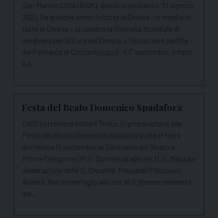
San Marino Città (RSM), Basilica del Santo, 31 agosto
2022 Da qualche anno, in tutta la Chiesa – o meglio in
tutte le Chiese – si celebra la Giornata Mondiale di
preghiera per la Cura del Creato. L’iniziativa è partita
dal Patriarca di Costantinopoli. Il 1° settembre, infatti,
è il…
Festa del Beato Domenico Spadafora
Dall'8 settembre inizia il Triduo in preparazione alla
Festa del Beato Domenico Spadafora che si terrà
domenica 11 settembre al Santuario del Beato a
Monte Cerignone (PU). Domenica alle ore 11 S. Messa e
celebrazione delle S. Cresime. Presiede il Vescovo
Andrea. Nel pomeriggio alle ore 16 S.Messa celebrata
dal…