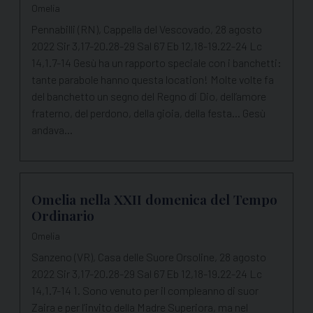
Omelia
Pennabilli (RN), Cappella del Vescovado, 28 agosto
2022 Sir 3,17-20.28-29 Sal 67 Eb 12,18-19.22-24 Lc
14,1.7-14 Gesù ha un rapporto speciale con i banchetti:
tante parabole hanno questa location! Molte volte fa
del banchetto un segno del Regno di Dio, dell’amore
fraterno, del perdono, della gioia, della festa... Gesù
andava…
Omelia nella XXII domenica del Tempo
Ordinario
Omelia
Sanzeno (VR), Casa delle Suore Orsoline, 28 agosto
2022 Sir 3,17-20.28-29 Sal 67 Eb 12,18-19.22-24 Lc
14,1.7-14 1. Sono venuto per il compleanno di suor
Zaira e per l’invito della Madre Superiora, ma nel