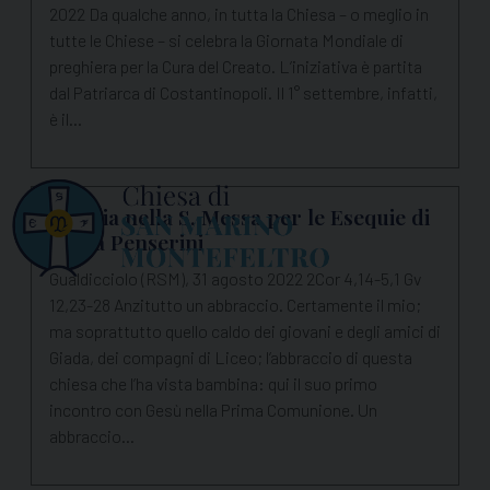
2022 Da qualche anno, in tutta la Chiesa – o meglio in
tutte le Chiese – si celebra la Giornata Mondiale di
preghiera per la Cura del Creato. L’iniziativa è partita
dal Patriarca di Costantinopoli. Il 1° settembre, infatti,
è il…
Omelia nella S. Messa per le Esequie di
Giada Penserini
Gualdicciolo (RSM), 31 agosto 2022 2Cor 4,14-5,1 Gv
12,23-28 Anzitutto un abbraccio. Certamente il mio;
ma soprattutto quello caldo dei giovani e degli amici di
Giada, dei compagni di Liceo; l’abbraccio di questa
chiesa che l’ha vista bambina: qui il suo primo
incontro con Gesù nella Prima Comunione. Un
abbraccio…