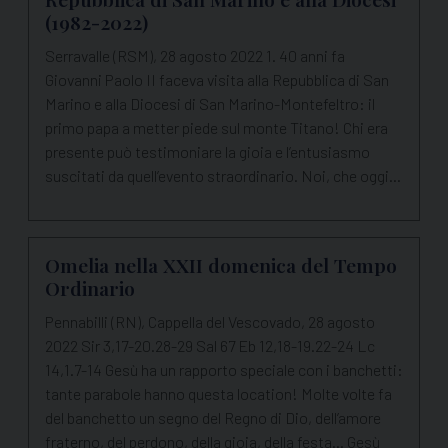
(1982-2022)
Serravalle (RSM), 28 agosto 2022 1. 40 anni fa
Giovanni Paolo II faceva visita alla Repubblica di San
Marino e alla Diocesi di San Marino-Montefeltro: il
primo papa a metter piede sul monte Titano! Chi era
presente può testimoniare la gioia e l’entusiasmo
suscitati da quell’evento straordinario. Noi, che oggi…
Omelia nella XXII domenica del Tempo
Ordinario
Pennabilli (RN), Cappella del Vescovado, 28 agosto
2022 Sir 3,17-20.28-29 Sal 67 Eb 12,18-19.22-24 Lc
14,1.7-14 Gesù ha un rapporto speciale con i banchetti:
tante parabole hanno questa location! Molte volte fa
del banchetto un segno del Regno di Dio, dell’amore
fraterno, del perdono, della gioia, della festa... Gesù