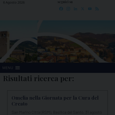
seguici su
Skip
6 Agosto 2026
Facebook
Instagram
LinkedIn
X
YouTube
Feed
to
content
MENU
Omelia nella Giornata per la Cura del
Creato
San Marino Città (RSM), Basilica del Santo, 31 agosto